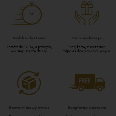
Imię lub pseudonim:
Kraj dostawy:
Twoja opinia:
InPost Paczkomat
13,99 zł
InPost Kurier
14,99 zł
Szybka dostawa
Personalizacja
Zamów do 12:00, a przesyłkę
Dodaj kartkę z życzeniami,
DPD Kurier
15,99 zł
wyślemy jeszcze dzisiaj!
zdjęcie i dowolny kolor wstążki.
WYŚLIJ
DPD Pickup punkt odbioru
15,99 zł
Dostawa tego samego dnia Warszawa (Uber)
139,00 zł
(Zamów do 14:00 od poniedziałku do
piątku.)
Odbiór osobisty
(Gajowa 1, 05-120
0,00 zł
Legionowo)
Bezterminowy zwrot
Bezpłatna dostawa