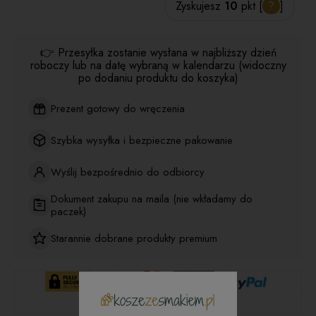
Zyskujesz
10
pkt [
?
]
👉 Przesyłka zostanie wysłana w najbliższy dzień
roboczy lub na datę wybraną w kalendarzu (widoczny
po dodaniu produktu do koszyka)
Prezent gotowy do wręczenia
Szybka wysyłka i bezpieczne pakowanie
Wyślij bezpośrednio do odbiorcy
Dokument zakupu na maila (nie wkładamy do
paczek)
Starannie dobrane produkty premium