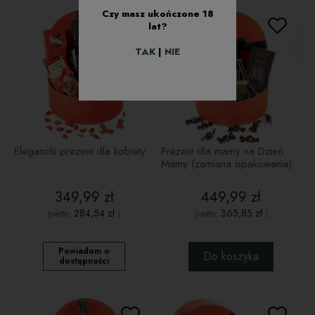
Czy masz ukończone 18
lat?
TAK
|
NIE
Elegancki prezent dla kobiety
Prezent dla mamy na Dzień
Mamy (zamiana opakowania)
349,99 zł
449,99 zł
284,54 zł
365,85 zł
(netto:
)
(netto:
)
Powiadom o
Do koszyka
dostępności