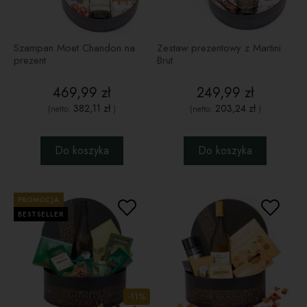
Szampan Moet Chandon na
Zestaw prezentowy z Martini
prezent
Brut
469,99 zł
249,99 zł
382,11 zł
203,24 zł
(netto:
)
(netto:
)
Do koszyka
Do koszyka
PROMOCJA
BESTSELLER
-11%