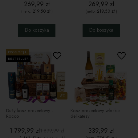
269,99 zł
269,99 zł
219,50 zł
219,50 zł
(netto:
)
(netto:
)
Do koszyka
Do koszyka
PROMOCJA
BESTSELLER
-5%
Duży kosz prezentowy -
Kosz prezentowy włoskie
Rocco
delikatesy
1 799,99 zł
339,99 zł
1 899,99 zł
276,41 zł