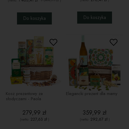
1 463,41 zł
1 544,71 zł
(netto:
)
(netto:
)
Do koszyka
Do koszyka
Kosz prezentowy ze
Elegancki prezent dla mamy
słodyczami - Paola
279,99 zł
359,99 zł
227,63 zł
292,67 zł
(netto:
)
(netto:
)