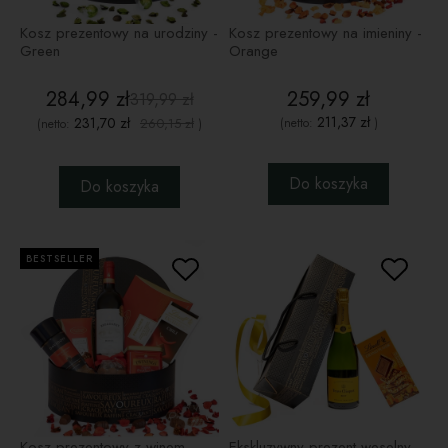
Kosz prezentowy na urodziny -
Kosz prezentowy na imieniny -
Green
Orange
284,99 zł
259,99 zł
319,99 zł
211,37 zł
231,70 zł
260,15 zł
(netto:
)
(netto:
)
Do koszyka
Do koszyka
BESTSELLER
Kosz prezentowy z winem -
Ekskluzywny prezent weselny -