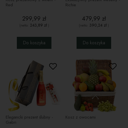
Red
Richie
299,99 zł
479,99 zł
243,89 zł
390,24 zł
(netto:
)
(netto:
)
Do koszyka
Do koszyka
Elegancki prezent ślubny -
Kosz z owocami
Gabri