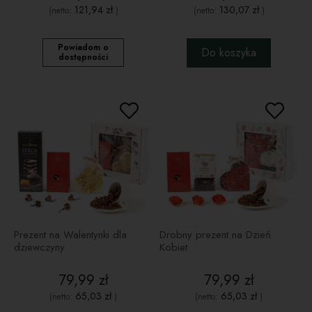
121,94 zł
130,07 zł
(netto:
)
(netto:
)
Powiadom o
Do koszyka
dostępności
Prezent na Walentynki dla
Drobny prezent na Dzień
dziewczyny
Kobiet
79,99 zł
79,99 zł
65,03 zł
65,03 zł
(netto:
)
(netto:
)