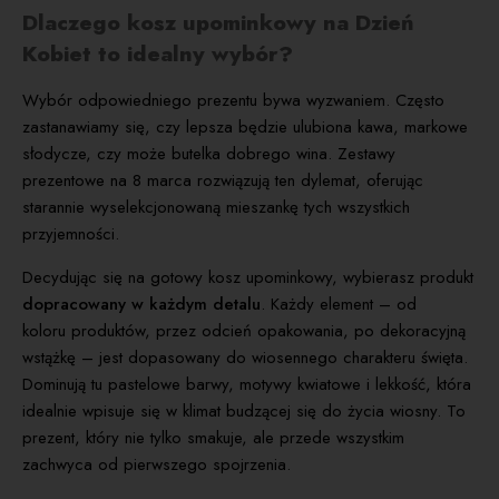
Dlaczego kosz upominkowy na Dzień
Kobiet to idealny wybór?
Wybór odpowiedniego prezentu bywa wyzwaniem. Często
zastanawiamy się, czy lepsza będzie ulubiona kawa, markowe
słodycze, czy może butelka dobrego wina. Zestawy
prezentowe na 8 marca rozwiązują ten dylemat, oferując
starannie wyselekcjonowaną mieszankę tych wszystkich
przyjemności.
Decydując się na gotowy kosz upominkowy, wybierasz produkt
dopracowany w każdym detalu
. Każdy element – od
koloru produktów, przez odcień opakowania, po dekoracyjną
wstążkę – jest dopasowany do wiosennego charakteru święta.
Dominują tu pastelowe barwy, motywy kwiatowe i lekkość, która
idealnie wpisuje się w klimat budzącej się do życia wiosny. To
prezent, który nie tylko smakuje, ale przede wszystkim
zachwyca od pierwszego spojrzenia.