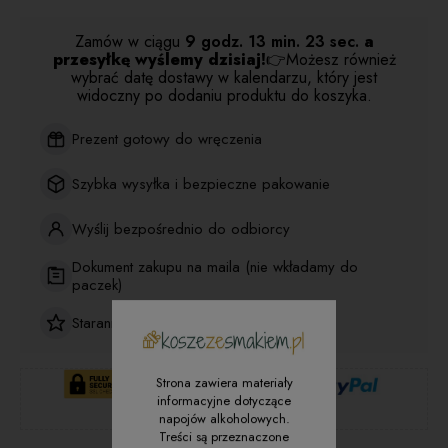
Zamów w ciągu
9 godz.
13 min.
23 sec.
a
przesyłkę wyślemy dzisiaj!
👉Możesz również
wybrać datę dostawy w kalendarzu, który jest
widoczny po dodaniu produktu do koszyka.
Prezent gotowy do wręczenia
Szybka wysyłka i bezpieczne pakowanie
Wyślij bezpośrednio do odbiorcy
Dokument zakupu na maila (nie wkładamy do
paczek)
Starannie dobrane produkty premium
Strona zawiera materiały
informacyjne dotyczące
napojów alkoholowych.
Treści są przeznaczone