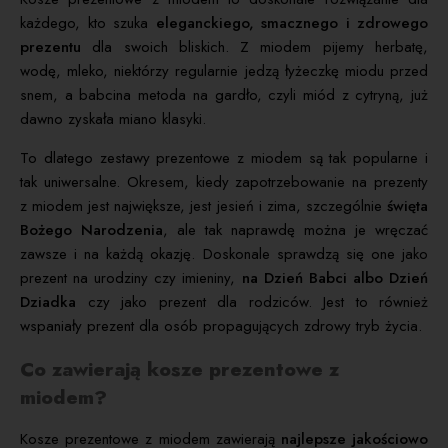
każdego, kto szuka
eleganckiego, smacznego i zdrowego
prezentu
dla swoich bliskich. Z miodem pijemy herbatę,
wodę, mleko, niektórzy regularnie jedzą łyżeczkę miodu przed
snem, a babcina metoda na gardło, czyli miód z cytryną, już
dawno zyskała miano klasyki.
To dlatego zestawy prezentowe z miodem są tak popularne i
tak uniwersalne. Okresem, kiedy zapotrzebowanie na prezenty
z miodem jest największe, jest jesień i zima, szczególnie
święta
Bożego Narodzenia
, ale tak naprawdę można je wręczać
zawsze i na każdą okazję. Doskonale sprawdzą się one jako
prezent na urodziny czy imieniny,
na Dzień Babci albo Dzień
Dziadka
czy jako prezent dla rodziców. Jest to również
wspaniały prezent dla osób propagujących zdrowy tryb życia.
Co zawierają kosze prezentowe z
miodem?
Kosze prezentowe z miodem zawierają
najlepsze jakościowo