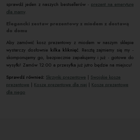
sprawdź jeden z naszych bestsellerów -
prezent na emeryturę
dla mamy
.
Elegancki zestaw prezentowy z miodem z dostawą
do domu
Aby zamówić kosz prezentowy z miodem w naszym sklepie
wystarczy dosłownie
kilka kliknięć
. Resztą zajmiemy się my -
skomponujemy go, bezpiecznie zapakujemy i już - gotowe do
wysyłki! Zamów 12:00 a przesyłka już jutro będzie na miejscu!
Sprawdź również:
Skrzynki prezentowe
|
Swojskie kosze
prezentowe
|
Kosze prezentowe dla niej
|
Kosze prezentowe
dla niego