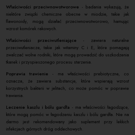
Właściwości przeciwnowotworowe
- badania wykazują, że
niektóre związki chemiczne obecne w miodzie, takie jak
flawonoidy, mogą działać przeciwnowotworowo, hamując
wzrost komórek rakowych.
Właściwości przeciwutleniające
- zawiera naturalne
przeciwutleniacze, takie jak witaminy C i E, które pomagają
zwalczać wolne rodniki, które mogą prowadzić do uszkodzenia
tkanek i przyspieszonego procesu starzenia.
Poprawia trawienie
- ma właściwości prebiotyczne, co
oznacza, że zawiera substancje, które wspierają wzrost
korzystnych bakterii w jelitach, co może pomóc w poprawie
trawienia.
Leczenie kaszlu i bólu gardła
- ma właściwości łagodzące,
które mogą pomóc w łagodzeniu kaszlu i bólu gardła. Nie na
darmo jest rekomendowany jako suplement przy lekkich
infekcjach górnych dróg oddechowych.