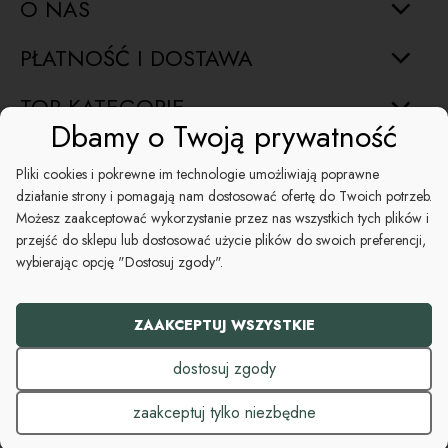
O NAS
PŁATNOŚĆ I DOSTAWA
TOP KATEGORIE
Dbamy o Twoją prywatność
INFORMACJE
Pliki cookies i pokrewne im technologie umożliwiają poprawne
działanie strony i pomagają nam dostosować ofertę do Twoich potrzeb.
ŚWIĘTA
Możesz zaakceptować wykorzystanie przez nas wszystkich tych plików i
przejść do sklepu lub dostosować użycie plików do swoich preferencji,
POMOC
wybierając opcję "Dostosuj zgody".
+48 794 046 582
ZAAKCEPTUJ WSZYSTKIE
kontakt@koszezesmakiem.pl
dostosuj zgody
zaakceptuj tylko niezbędne
Sklep internetowy Shoper.pl