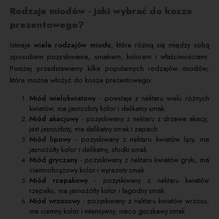
Rodzaje miodów - jaki wybrać do kosza
prezentowego?
Istnieje
wiele rodzajów miodu
, które różnią się między sobą
sposobem pozyskiwania, smakiem, kolorem i właściwościami.
Poniżej przedstawiamy kilka popularnych rodzajów miodów,
które można włożyć do kosza prezentowego:
Miód wielokwiatowy
- powstaje z nektaru wielu różnych
kwiatów, ma jasnozłoty kolor i delikatny smak.
Miód akacjowy
- pozyskiwany z nektaru z drzewa akacji,
jest jasnozłoty, ma delikatny smak i zapach.
Miód lipowy
- pozyskiwany z nektaru kwiatów lipy, ma
jasnożółty kolor i delikatny, słodki smak.
Miód gryczany
- pozyskiwany z nektaru kwiatów gryki, ma
ciemnobrązowy kolor i wyrazisty smak.
Miód rzepakowy
- pozyskiwany z nektaru kwiatów
rzepaku, ma jasnożółty kolor i łagodny smak.
Miód wrzosowy
- pozyskiwany z nektaru kwiatów wrzosu,
ma ciemny kolor i intensywny, nieco gorzkawy smak.