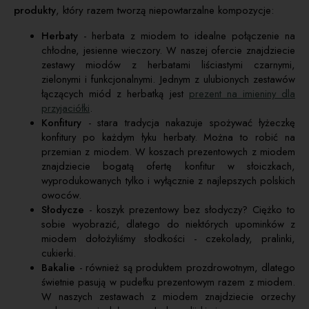
produkty
, który razem tworzą niepowtarzalne kompozycje:
Herbaty
- herbata z miodem to idealne połączenie na
chłodne, jesienne wieczory. W naszej ofercie znajdziecie
zestawy miodów z herbatami liściastymi czarnymi,
zielonymi i funkcjonalnymi. Jednym z ulubionych zestawów
łączących miód z herbatką jest
prezent na imieniny dla
przyjaciółki
.
Konfitury
- stara tradycja nakazuje spożywać łyżeczkę
konfitury po każdym łyku herbaty. Można to robić na
przemian z miodem. W koszach prezentowych z miodem
znajdziecie bogatą ofertę konfitur w słoiczkach,
wyprodukowanych tylko i wyłącznie z najlepszych polskich
owoców.
Słodycze
- koszyk prezentowy bez słodyczy? Ciężko to
sobie wyobrazić, dlatego do niektórych upominków z
miodem dołożyliśmy słodkości - czekolady, pralinki,
cukierki.
Bakalie
- również są produktem prozdrowotnym, dlatego
świetnie pasują w pudełku prezentowym razem z miodem.
W naszych zestawach z miodem znajdziecie orzechy