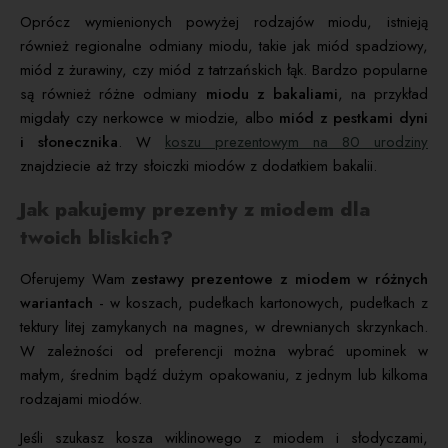
Oprócz wymienionych powyżej rodzajów miodu, istnieją
również regionalne odmiany miodu, takie jak miód spadziowy,
miód z żurawiny, czy miód z tatrzańskich łąk. Bardzo popularne
są również różne odmiany
miodu z bakaliami
, na przykład
migdały czy nerkowce w miodzie, albo
miód z pestkami dyni
i słonecznika
. W
koszu prezentowym na 80 urodziny
znajdziecie aż trzy słoiczki miodów z dodatkiem bakalii.
Jak pakujemy prezenty z miodem dla
twoich bliskich?
Oferujemy Wam
zestawy prezentowe z miodem w różnych
wariantach
- w koszach, pudełkach kartonowych, pudełkach z
tektury litej zamykanych na magnes, w drewnianych skrzynkach.
W zależności od preferencji można wybrać upominek w
małym, średnim bądź dużym opakowaniu, z jednym lub kilkoma
rodzajami miodów.
Jeśli szukasz kosza wiklinowego z miodem i słodyczami,