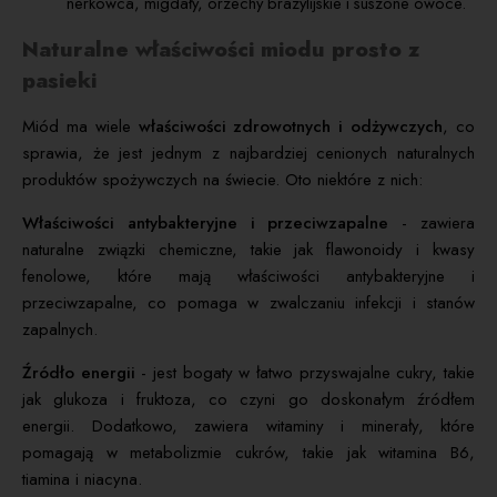
nerkowca, migdały, orzechy brazylijskie i suszone owoce.
Naturalne właściwości miodu prosto z
pasieki
Miód ma wiele
właściwości zdrowotnych i odżywczych
, co
sprawia, że jest jednym z najbardziej cenionych naturalnych
produktów spożywczych na świecie. Oto niektóre z nich:
Właściwości antybakteryjne i przeciwzapalne
- zawiera
naturalne związki chemiczne, takie jak flawonoidy i kwasy
fenolowe, które mają właściwości antybakteryjne i
przeciwzapalne, co pomaga w zwalczaniu infekcji i stanów
zapalnych.
Źródło energii
- jest bogaty w łatwo przyswajalne cukry, takie
jak glukoza i fruktoza, co czyni go doskonałym źródłem
energii. Dodatkowo, zawiera witaminy i minerały, które
pomagają w metabolizmie cukrów, takie jak witamina B6,
tiamina i niacyna.