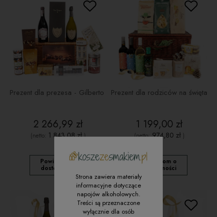
Prezent dla prezesa - Gilberto
Prezent dla rodziców na święta
2 266,99 zł
1 199,00 zł
1 843,08 zł
974,80 zł
(netto:
)
(netto:
)
Powiadom o
Powiadom o
dostępności
dostępności
Strona zawiera materiały
informacyjne dotyczące
napojów alkoholowych.
Treści są przeznaczone
wyłącznie dla osób