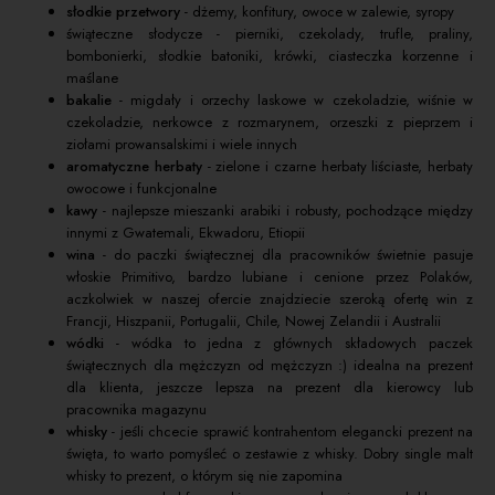
słodkie przetwory
- dżemy, konfitury, owoce w zalewie, syropy
świąteczne słodycze - pierniki, czekolady, trufle, praliny,
bombonierki, słodkie batoniki, krówki, ciasteczka korzenne i
maślane
bakalie
- migdały i orzechy laskowe w czekoladzie, wiśnie w
czekoladzie, nerkowce z rozmarynem, orzeszki z pieprzem i
ziołami prowansalskimi i wiele innych
aromatyczne herbaty
- zielone i czarne herbaty liściaste, herbaty
owocowe i funkcjonalne
kawy
- najlepsze mieszanki arabiki i robusty, pochodzące między
innymi z Gwatemali, Ekwadoru, Etiopii
wina
- do paczki świątecznej dla pracowników świetnie pasuje
włoskie Primitivo, bardzo lubiane i cenione przez Polaków,
aczkolwiek w naszej ofercie znajdziecie szeroką ofertę win z
Francji, Hiszpanii, Portugalii, Chile, Nowej Zelandii i Australii
wódki
- wódka to jedna z głównych składowych paczek
świątecznych dla mężczyzn od mężczyzn :) idealna na prezent
dla klienta, jeszcze lepsza na prezent dla kierowcy lub
pracownika magazynu
whisky
- jeśli chcecie sprawić kontrahentom elegancki prezent na
święta, to warto pomyśleć o zestawie z whisky. Dobry single malt
whisky to prezent, o którym się nie zapomina