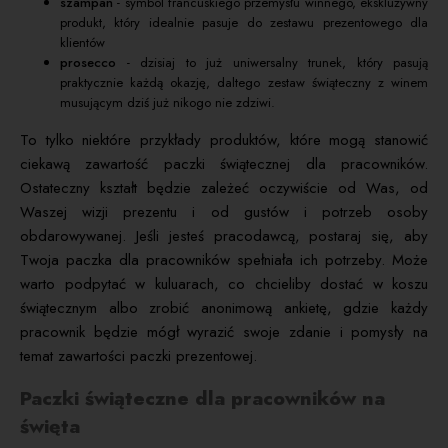
szampan
- symbol francuskiego przemysłu winnego, ekskluzywny
produkt, który idealnie pasuje do zestawu prezentowego dla
klientów
prosecco
- dzisiaj to już uniwersalny trunek, który pasują
praktycznie każdą okazję, daltego zestaw świąteczny z winem
musującym dziś już nikogo nie zdziwi.
To tylko niektóre przykłady produktów, które mogą stanowić
ciekawą zawartość paczki świątecznej dla pracowników.
Ostateczny kształt będzie zależeć oczywiście od Was, od
Waszej wizji prezentu i od gustów i potrzeb osoby
obdarowywanej. Jeśli jesteś pracodawcą, postaraj się, aby
Twoja paczka dla pracowników spełniała ich potrzeby. Może
warto podpytać w kuluarach, co chcieliby dostać w koszu
świątecznym albo zrobić anonimową ankietę, gdzie każdy
pracownik będzie mógł wyrazić swoje zdanie i pomysły na
temat zawartości paczki prezentowej.
Paczki świąteczne dla pracowników na
święta