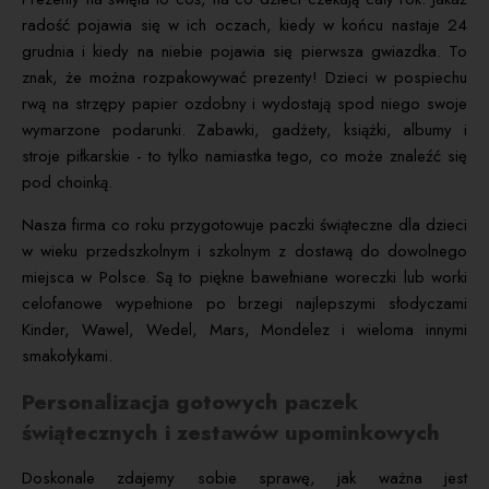
radość pojawia się w ich oczach, kiedy w końcu nastaje 24
grudnia i kiedy na niebie pojawia się pierwsza gwiazdka. To
znak, że można rozpakowywać prezenty! Dzieci w pospiechu
rwą na strzępy papier ozdobny i wydostają spod niego swoje
wymarzone podarunki. Zabawki, gadżety, książki, albumy i
stroje piłkarskie - to tylko namiastka tego, co może znaleźć się
pod choinką.
Nasza firma co roku przygotowuje paczki świąteczne dla dzieci
w wieku przedszkolnym i szkolnym z dostawą do dowolnego
miejsca w Polsce. Są to piękne bawełniane woreczki lub worki
celofanowe wypełnione po brzegi najlepszymi słodyczami
Kinder, Wawel, Wedel, Mars, Mondelez i wieloma innymi
smakołykami.
Personalizacja gotowych paczek
świątecznych i zestawów upominkowych
Doskonale zdajemy sobie sprawę, jak ważna jest