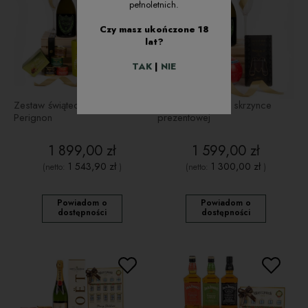
pełnoletnich.
Czy masz ukończone 18
lat?
TAK
|
NIE
Zestaw świąteczny z Dom
Dom Perignon w skrzynce
Perignon
prezentowej
1 899,00 zł
1 599,00 zł
1 543,90 zł
1 300,00 zł
(netto:
)
(netto:
)
Powiadom o
Powiadom o
dostępności
dostępności