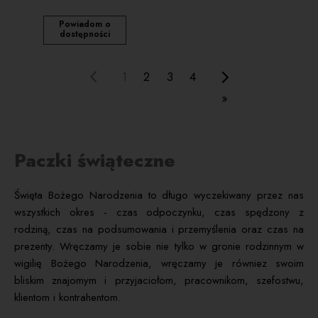
Powiadom o
dostępności
1
2
3
4
«
»
Paczki świąteczne
Święta Bożego Narodzenia to długo wyczekiwany przez nas
wszystkich okres - czas odpoczynku, czas spędzony z
rodziną, czas na podsumowania i przemyślenia oraz czas na
prezenty. Wręczamy je sobie nie tylko w gronie rodzinnym w
wigilię Bożego Narodzenia, wręczamy je równiez swoim
bliskim znajomym i przyjaciołom, pracownikom, szefostwu,
klientom i kontrahentom.