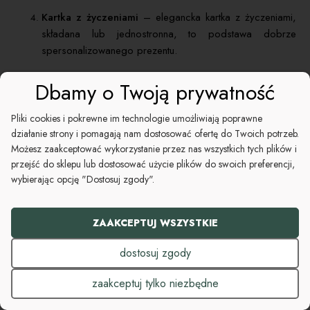
Kartka z życzeniami
– elegancka kartka z życzeniami,
składana lub jednostronna, to podstawa dobrze
spersonalizowanego prezentu.
Produkt z logo
– niektóre słodycze, kawy i herbaty z
Dbamy o Twoją prywatność
naszej oferty możemy okleić etykietami z Waszym
firmowym logo.
Pliki cookies i pokrewne im technologie umożliwiają poprawne
działanie strony i pomagają nam dostosować ofertę do Twoich potrzeb.
Świeczka sojowa z logo
– w nasze ofercie posiadamy
Możesz zaakceptować wykorzystanie przez nas wszystkich tych plików i
oryginalne zapachy świec sojowych w eleganckich
przejść do sklepu lub dostosować użycie plików do swoich preferencji,
słoiczkach, na których możemy umieścić indywidualnie
wybierając opcję "Dostosuj zgody".
zaprojektowane etykiety z logo firmowym.
Butelka wina z własną etykietą
- na butelce możemy
ZAAKCEPTUJ WSZYSTKIE
umieścić indywidualnie zaprojektowaną etykietę z waszym
logo.
dostosuj zgody
Jeżeli w powyższej liście nie znaleźliście propozycji
zaakceptuj tylko niezbędne
personalizacji, która Was interesuje, zapraszamy do kontaktu -
na pewno znajdziemy ciekawe rozwiązanie dla Waszych koszy