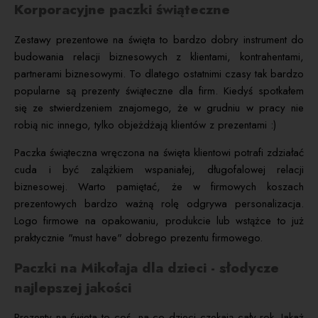
Korporacyjne paczki świąteczne
Zestawy prezentowe na święta to bardzo dobry instrument do
budowania relacji biznesowych z klientami, kontrahentami,
partnerami biznesowymi. To dlatego ostatnimi czasy tak bardzo
popularne są prezenty świąteczne dla firm. Kiedyś spotkałem
się ze stwierdzeniem znajomego, że w grudniu w pracy nie
robią nic innego, tylko objeżdżają klientów z prezentami :)
Paczka świąteczna wręczona na święta klientowi potrafi zdziałać
cuda i być zalążkiem wspaniałej, długofalowej relacji
biznesowej. Warto pamiętać, że w firmowych koszach
prezentowych bardzo ważną rolę odgrywa personalizacja.
Logo firmowe na opakowaniu, produkcie lub wstążce to już
praktycznie "must have" dobrego prezentu firmowego.
Paczki na Mikołaja dla dzieci - słodycze
najlepszej jakości
Prezenty na święta to coś, na co dzieci czekają cały rok. Jakaż