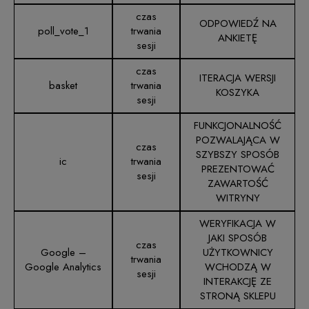
czas
ODPOWIEDŹ NA
poll_vote_1
trwania
ANKIETĘ
sesji
czas
ITERACJA WERSJI
basket
trwania
KOSZYKA
sesji
FUNKCJONALNOŚĆ
POZWALAJĄCA W
czas
SZYBSZY SPOSÓB
ic
trwania
PREZENTOWAĆ
sesji
ZAWARTOŚĆ
WITRYNY
WERYFIKACJA W
JAKI SPOSÓB
czas
Google –
UŻYTKOWNICY
trwania
Google Analytics
WCHODZĄ W
sesji
INTERAKCJĘ ZE
STRONĄ SKLEPU