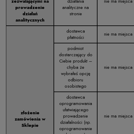
zezwalającymi na
działania
nie ma miejsca
prowadzenie
analityczne na
działań
stronie
analitycznych
dostawca
nie ma miejsca
płatności
podmiot
dostarczający do
Ciebie produkt –
chyba że
nie ma miejsca
wybrałeś opcję
odbioru
osobistego
dostawca
oprogramowania
ułatwiającego
złożenie
prowadzenie
nie ma miejsca
zamówienia w
działalności (np.
Sklepie
oprogramowanie