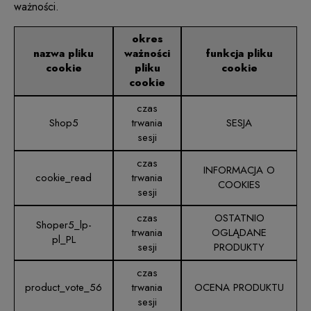
ważności.
okres
nazwa pliku
ważności
funkcja pliku
cookie
pliku
cookie
cookie
czas
Shop5
trwania
SESJA
sesji
czas
INFORMACJA O
cookie_read
trwania
COOKIES
sesji
czas
OSTATNIO
Shoper5_lp-
trwania
OGLĄDANE
pl_PL
sesji
PRODUKTY
czas
product_vote_56
trwania
OCENA PRODUKTU
sesji