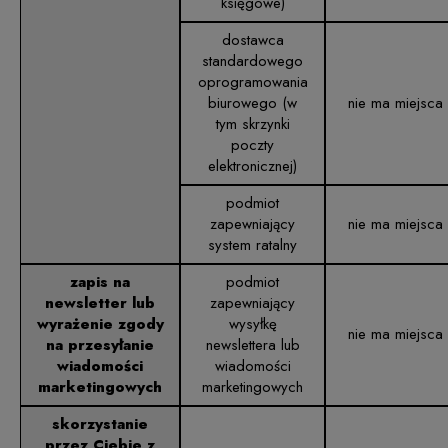
księgowe)
dostawca
standardowego
oprogramowania
biurowego (w
nie ma miejsca
tym skrzynki
poczty
elektronicznej)
podmiot
zapewniający
nie ma miejsca
system ratalny
zapis na
podmiot
newsletter lub
zapewniający
wyrażenie zgody
wysyłkę
nie ma miejsca
na przesyłanie
newslettera lub
wiadomości
wiadomości
marketingowych
marketingowych
skorzystanie
przez Ciebie z