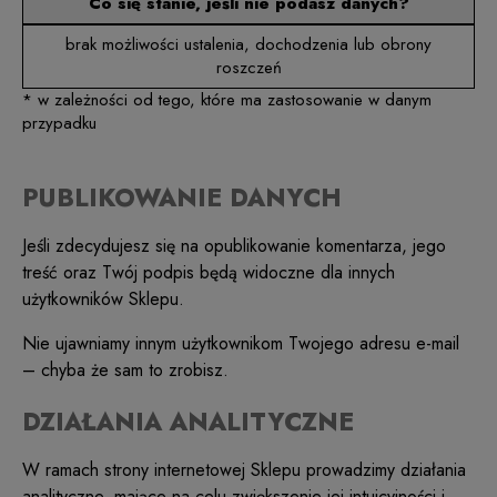
Co się stanie, jeśli nie podasz danych?
brak możliwości ustalenia, dochodzenia lub obrony
roszczeń
* w zależności od tego, które ma zastosowanie w danym
przypadku
PUBLIKOWANIE DANYCH
Jeśli zdecydujesz się na opublikowanie komentarza, jego
treść oraz Twój podpis będą widoczne dla innych
użytkowników Sklepu.
Nie ujawniamy innym użytkownikom Twojego adresu e-mail
– chyba że sam to zrobisz.
DZIAŁANIA ANALITYCZNE
W ramach strony internetowej Sklepu prowadzimy działania
analityczne, mające na celu zwiększenie jej intuicyjności i