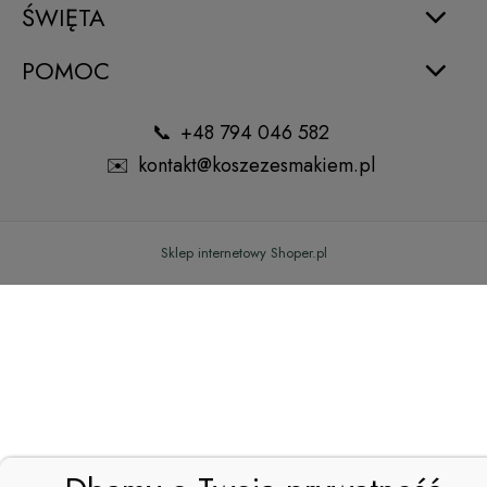
ŚWIĘTA
POMOC
+48 794 046 582
kontakt@koszezesmakiem.pl
Sklep internetowy Shoper.pl