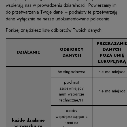
wspierają nas w prowadzeniu działalności. Powierzamy im
do przetwarzania Twoje dane – podmioty te przetwarzają
dane wyłącznie na nasze udokumentowane polecenie.
Poniżej znajdziesz listę odbiorców Twoich danych:
PRZEKAZANI
ODBIORCY
DANYCH
DZIAŁANIE
DANYCH
POZA UNIĘ
EUROPEJSKĄ
hostingodawca
nie ma miejsca
podmiot
zapewniający
nie ma miejsca
nam wsparcie
techniczne/IT
osoby
współpracujące z
każde działanie
nami na
w związku ze