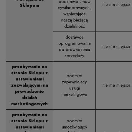
podstawie umów
nie ma miejsca
Sklepem
cywilnoprawnych,
wspierające
naszą bieżącą
działalność
dostawca
oprogramowania
nie ma miejsca
do prowadzenia
sprzedaży
przebywanie na
stronie Sklepu z
podmiot
ustawieniami
zapewniający
zezwalającymi na
nie ma miejsca
usługi
prowadzenie
marketingowe
działań
marketingowych
przebywanie na
stronie Sklepu z
podmiot
ustawieniami
umożliwiający