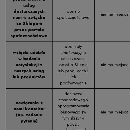
usług
dostarczanych
portale
nie ma miejsca
nam w związku
społecznościowe
ze Sklepem
przez portale
społecznościowe
podmioty
wzięcie udziału
umożliwiające
w badaniu
umieszczanie
satysfakcji z
opinii o Sklepie
nie ma miejsca
naszych usług
lub produktach i
lub produktów
ich
porównywanie
dostawca
standardowego
nawiązanie z
oprogramowania
nami kontaktu
biurowego (w
nie ma miejsca
(np. zadanie
tym skrzynki
pytania)
poczty