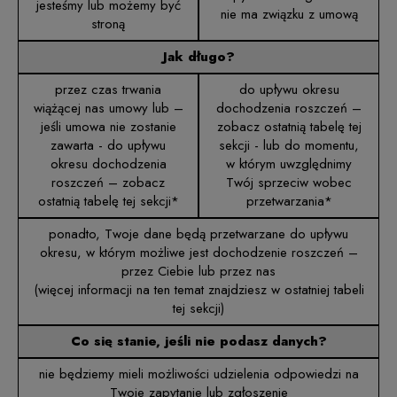
jesteśmy lub możemy być
nie ma związku z umową
stroną
Jak długo?
przez czas trwania
do upływu okresu
wiążącej nas umowy lub –
dochodzenia roszczeń –
jeśli umowa nie zostanie
zobacz ostatnią tabelę tej
zawarta - do upływu
sekcji - lub do momentu,
okresu dochodzenia
w którym uwzględnimy
roszczeń – zobacz
Twój sprzeciw wobec
ostatnią tabelę tej sekcji*
przetwarzania*
ponadto, Twoje dane będą przetwarzane do upływu
okresu, w którym możliwe jest dochodzenie roszczeń –
przez Ciebie lub przez nas
(więcej informacji na ten temat znajdziesz w ostatniej tabeli
tej sekcji)
Co się stanie, jeśli nie podasz danych?
nie będziemy mieli możliwości udzielenia odpowiedzi na
Twoje zapytanie lub zgłoszenie