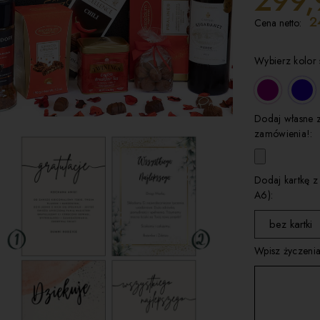
299,
2
Cena netto:
Wybierz kolor 
Dodaj własne 
zamówienia!:
Dodaj kartkę z
A6):
bez kartki
Wpisz życzenia
wybierz
kartka 1
kartka 2