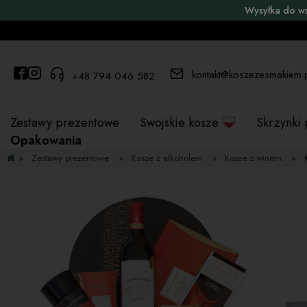
Wysyłka do w
kontakt@koszezesmakiem.
+48 794 046 582
Zestawy prezentowe
Swojskie kosze
Skrzynki
Opakowania
»
Zestawy prezentowe
»
Kosze z alkoholem
»
Kosze z winem
»