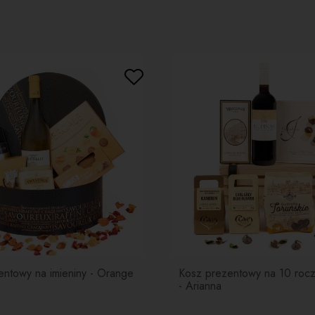
WYŚLIJ
bard
pow
dają
Bord
czar
woło
Win
14%
becz
oliw
wkom
ciem
Kaw
kawa
entowy na imieniny - Orange
Kosz prezentowy na 10 rocz
smak
- Arianna
pozi