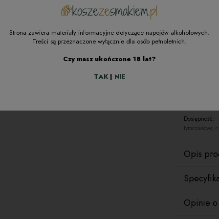
Dokum
Stara
Strona zawiera materiały informacyjne dotyczące napojów alkoholowych.
Treści są przeznaczone wyłącznie dla osób pełnoletnich.
Czy masz ukończone 18 lat?
TAK
|
NIE
zapytaj o
Dostępność:
tymczasowo n
Opis pro
Specyfik
Kosz pre
Opinie o
Materiał o
Kosz prez