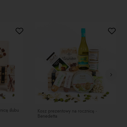
zo wysokiej jakości i prestiżu.
Château Begadanet
staje z winorośli o średnim wieku 35 lat
, które
 najsmaczniejsze winogrona. Jest to klasyczne wino
eaux, w którym dominuje smak owocu dzikiej róży, cedru,
nej śliwki i czarnej porzeczki. Doskonale komponuje się z
winą.
Zamiana na:
o Kaiken Cabernet Sauvignon Reserva 0,75l
, Argentyna -
jest bogatym, starzonym w dębowych
kach wytrawnym winem o strukturze śliwki, czarnych
ek oraz aromatycznych korzeni a dąb idealnie
ponowuje się w tę strukturę. Całość owiewają nuty
nej czekolady i wanilii.
a rozpuszczalna Davidoff Rich Aroma 100g
– ta
 charakteryzuje się wyjątkowym aromatem i pełnym
nicę ślubu
iem. Jest to czysta, 100% Arabika, dzięki czemu ma niski
Kosz prezentowy na rocznicę -
Benedetta
om kwasowości, a jej smak ma dojrzałą, korzenną nutę.