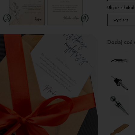
kartka 3
Ulepsz alkohol
kartka 4
wybierz
nie zamien
Dodaj coś 
zamień na