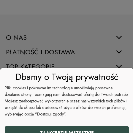
O NAS
PŁATNOŚĆ I DOSTAWA
TOP KATEGORIE
Dbamy o Twoją prywatność
INFORMACJE
Pliki cookies i pokrewne im technologie umożliwiają poprawne
ŚWIĘTA
działanie strony i pomagają nam dostosować ofertę do Twoich potrzeb.
Możesz zaakceptować wykorzystanie przez nas wszystkich tych plików i
przejść do sklepu lub dostosować użycie plików do swoich preferencji,
POMOC
wybierając opcję "Dostosuj zgody".
+48 794 046 582
ZAAKCEPTUJ WSZYSTKIE