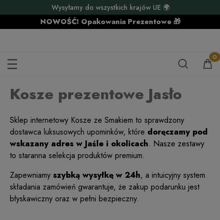
Wysyłamy do wszystkich krajów UE 🌍
NOWOŚĆ! Opakowania Prezentowe 🎁
KOSZE PREZENTOWE JASŁO
Kosze prezentowe Jasło
Sklep internetowy Kosze ze Smakiem to sprawdzony
dostawca luksusowych upominków, które
doręczamy pod
wskazany adres w Jaśle i okolicach
. Nasze zestawy
to staranna selekcja produktów premium.
Zapewniamy
szybką wysyłkę w 24h
, a intuicyjny system
składania zamówień gwarantuje, że zakup podarunku jest
błyskawiczny oraz w pełni bezpieczny.