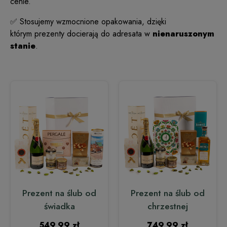
cenie.
✅ Stosujemy wzmocnione opakowania, dzięki
którym prezenty docierają do adresata w
nienaruszonym
stanie
.
Prezent na ślub od
Prezent na ślub od
świadka
chrzestnej
549,99 zł
749,99 zł