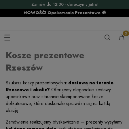
Zamów do 12:00 - doręczymy jutro!
NOWOŚĆ! Opakowania Prezentowe 🎁
KOSZE PREZENTOWE RZESZÓW
Kosze prezentowe
Rzeszów
Szukasz koszy prezentowych
z dostawą na terenie
Rzeszowa i okolic?
Oferujemy eleganckie zestawy
upominkowe oraz starannie skomponowane kosze
delikatesowe, które doskonale sprawdzą się na każdą
okazję.
Zamówienia realizujemy błyskawicznie — prezenty wysyłamy
już tego samego dnia,
jeśli złożysz zamówienie do