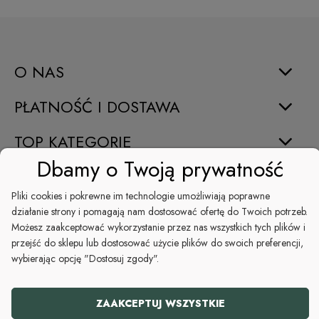
O NAS
PŁATNOŚĆ I DOSTAWA
TOP KATEGORIE
Dbamy o Twoją prywatność
INFORMACJE
Pliki cookies i pokrewne im technologie umożliwiają poprawne
ŚWIĘTA
działanie strony i pomagają nam dostosować ofertę do Twoich potrzeb.
Możesz zaakceptować wykorzystanie przez nas wszystkich tych plików i
POMOC
przejść do sklepu lub dostosować użycie plików do swoich preferencji,
wybierając opcję "Dostosuj zgody".
+48 794 046 582
ZAAKCEPTUJ WSZYSTKIE
kontakt@koszezesmakiem.pl