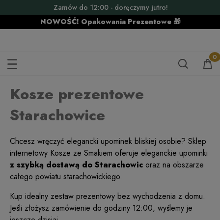
Zamów do 12:00 - doręczymy jutro!
NOWOŚĆ! Opakowania Prezentowe 🎁
KOSZE PREZENTOWE STARACHOWICE
Kosze prezentowe
Starachowice
Chcesz wręczyć elegancki upominek bliskiej osobie? Sklep
internetowy Kosze ze Smakiem oferuje eleganckie upominki
z szybką dostawą do Starachowic
oraz na obszarze
całego powiatu starachowickiego.
Kup idealny zestaw prezentowy bez wychodzenia z domu.
Jeśli złożysz zamówienie do godziny 12:00, wyślemy je
jeszcze dzisiaj.