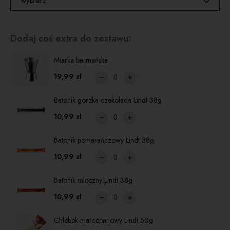
wybierz
nie zamieniam
Dodaj coś extra do zestawu:
zamień na Paprocky Single Malt 700ml +39,99zł
Miarka barmańska
19,99 zł
Batonik gorzka czekolada Lindt 38g
10,99 zł
Batonik pomarańczowy Lindt 38g
10,99 zł
Batonik mleczny Lindt 38g
10,99 zł
Chlebek marcepanowy Lindt 50g