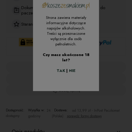
Dokument zakupu na maila (nie wkładamy do
paczek)
Strona zawiera materiały
informacyjne dotyczące
Starannie dobrane produkty premium
napojów alkoholowych.
Treści są przeznaczone
wyłącznie dla osób
pełnoletnich.
Czy masz ukończone 18
lat?
zapytaj o produkt
TAK
|
NIE
poleć znajomemu
dodaj opinię
Dostępność:
Wysyłka w:
Dostawa:
24
od 13,99 zł
- InPost Paczkomat
dostępny
godziny
(Polska)
sprawdź formy dostawy
Cena nie zawiera ewentualnych kosztów płatności
Opis produktu