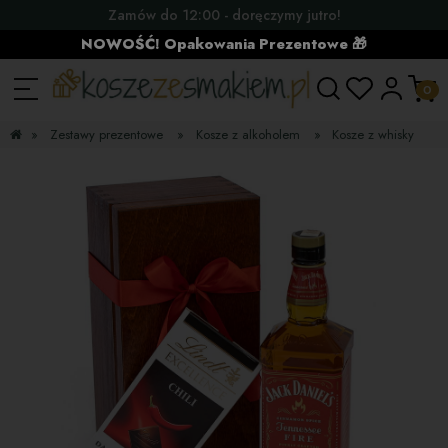
Zamów do 12:00 - doręczymy jutro!
NOWOŚĆ! Opakowania Prezentowe 🎁
»
Zestawy prezentowe
»
Kosze z alkoholem
»
Kosze z whisky