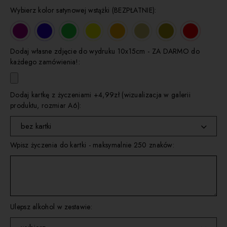
Wybierz kolor satynowej wstążki (BEZPŁATNIE):
Dodaj własne zdjęcie do wydruku 10x15cm - ZA DARMO do
każdego zamówienia!:
Dodaj kartkę z życzeniami +4,99zł (wizualizacja w galerii
produktu, rozmiar A6):
bez kartki
Wpisz życzenia do kartki - maksymalnie 250 znaków:
wybierz
kartka 1
kartka 2
kartka 3
Ulepsz alkohol w zestawie:
kartka 4