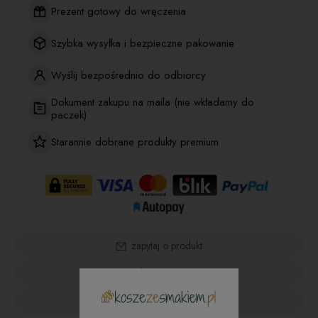
Prezent gotowy do wręczenia
Szybka wysyłka i bezpieczne pakowanie
Wyślij bezpośrednio do odbiorcy
Dokument zakupu na maila (nie wkładamy do
paczek)
Starannie dobrane produkty premium
zapytaj o produkt
poleć znajomemu
dodaj opinię