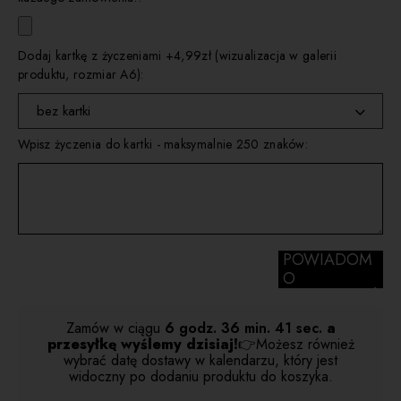
Dodaj kartkę z życzeniami +4,99zł (wizualizacja w galerii
produktu, rozmiar A6):
bez kartki
Wpisz życzenia do kartki - maksymalnie 250 znaków:
wybierz
kartka 1
kartka 2
kartka 3
POWIADOM
O
kartka 4
DOSTĘPNOŚ
CI
Zamów w ciągu
6 godz.
36 min.
40 sec.
a
przesyłkę wyślemy dzisiaj!
👉Możesz również
wybrać datę dostawy w kalendarzu, który jest
widoczny po dodaniu produktu do koszyka.