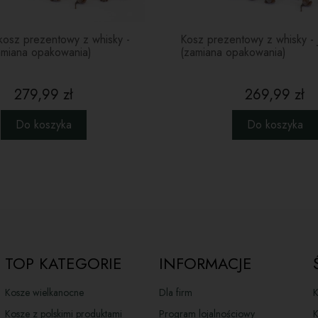
pobu
dosk
Cze
kosz prezentowy z whisky -
Kosz prezentowy z whisky - 
najw
amiana opakowania)
(zamiana opakowania)
whis
któr
279,99 zł
269,99 zł
smak
Pral
Do koszyka
Do koszyka
miło
opak
zawi
zost
Tor
korz
twor
smak
zaró
TOP KATEGORIE
INFORMACJE
Mig
chru
Kosze wielkanocne
Dla firm
K
czek
słod
Kosze z polskimi produktami
Program lojalnościowy
K