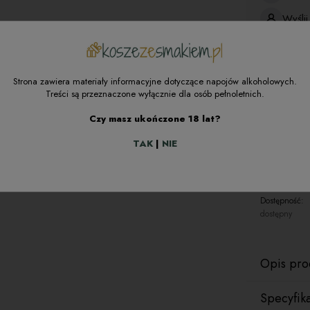
Wyśli
Dokum
Stara
Strona zawiera materiały informacyjne dotyczące napojów alkoholowych.
Treści są przeznaczone wyłącznie dla osób pełnoletnich.
Czy masz ukończone 18 lat?
TAK
|
NIE
zapytaj o
Dostępność:
dostępny
Opis pro
Specyfik