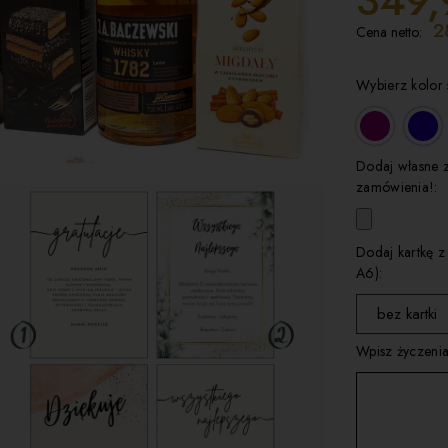
349,
2
Cena netto:
Wybierz kolor 
Dodaj własne 
zamówienia!:
Dodaj kartkę z
A6):
bez kartki
Wpisz życzenia
wybierz
kartka 1
kartka 2