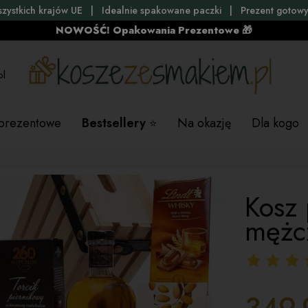
szystkich krajów UE | Idealnie spakowane paczki | Prezent gotowy
NOWOŚĆ! Opakowania Prezentowe 🎁
pl
 prezentowe
Bestsellery
Na okazję
Dla kogo
r
Kosz 
mężc