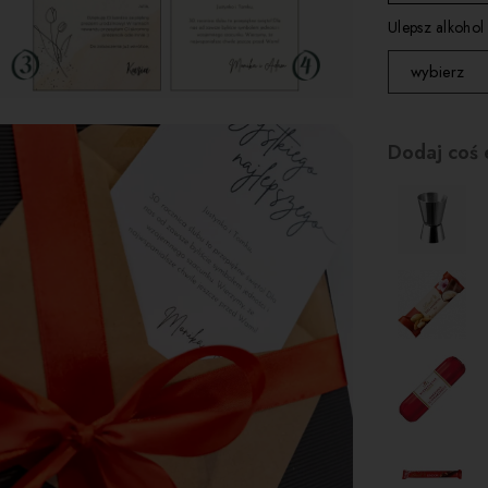
kartka 3
Ulepsz alkohol
kartka 4
wybierz
nie zamien
Dodaj coś 
zamień na 