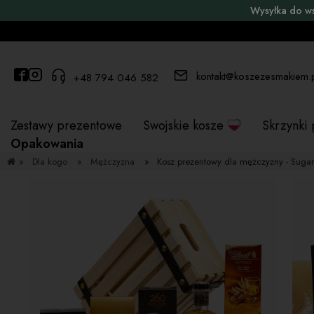
Wysyłka do w
kontakt@koszezesmakiem.
+48 794 046 582
Zestawy prezentowe
Swojskie kosze
Skrzynki
Opakowania
»
Dla kogo
»
Mężczyzna
»
Kosz prezentowy dla mężczyzny - Suga