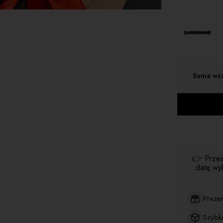
Suma wsz
👉 Przes
datę wy
Preze
Szybk