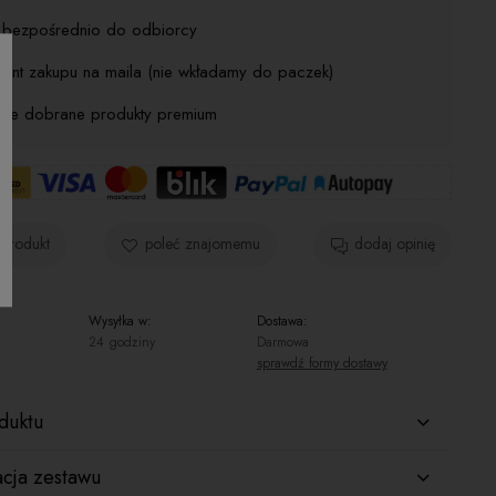
j bezpośrednio do odbiorcy
ent zakupu na maila (nie wkładamy do paczek)
nnie dobrane produkty premium
 produkt
poleć znajomemu
dodaj opinię
Wysyłka w:
Dostawa:
24 godziny
Darmowa
sprawdź formy dostawy
Cena nie zawiera ewentualnych kosztów
płatności
duktu
acja zestawu