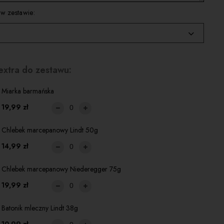
 w zestawie:
iam
extra do zestawu:
Paprocky Single Malt 700ml +39,99zł
Miarka barmańska
19,99 zł
Chlebek marcepanowy Lindt 50g
14,99 zł
Chlebek marcepanowy Niederegger 75g
19,99 zł
Batonik mleczny Lindt 38g