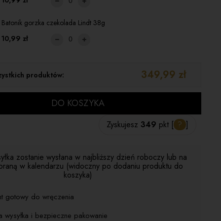
10,99 zł
Batonik gorzka czekolada Lindt 38g
10,99 zł
349,99 zł
ystkich produktów:
DO KOSZYKA
Zyskujesz
349
pkt [
?
]
yłka zostanie wysłana w najbliższy dzień roboczy lub na
braną w kalendarzu (widoczny po dodaniu produktu do
koszyka)
nt gotowy do wręczenia
a wysyłka i bezpieczne pakowanie