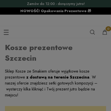
Zamów do 12:00 - doręczymy jutro!
NOWOŚĆ! Opakowania Prezentowe 🎁
KOSZE PREZENTOWE SZCZECIN
Kosze prezentowe
Szczecin
Sklep Kosze ze Smakiem oferuje wyjątkowe kosze
prezentowe
z dostawą na terenie Szczecina
. W
naszej ofercie znajdziesz setki gotowych kompozycji –
wystarczy kilka kliknięć i Twój prezent jutro będzie na
miejscu!