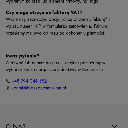
wybranym kolorze lub element firmowy, np. logo.
Czy mogę otrzymać fakturę VAT?
Wystarczy zaznaczyć opcję „chcę otrzymać fakturę” i
wpisać numer NIP w formularzu zamówienia. Fakturę
prześlemy mailowo od razu po dokonaniu płatności.
Masz pytania?
Zadzwoń lub napisz do nas – chętnie pomożemy w
wyborze kosza i organizacji dostawy w Szczecinie.
📞
+48 794 046 582
📧
kontakt@koszezesmakiem.pl
O NAS