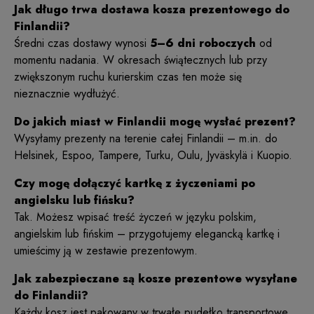
Jak długo trwa dostawa kosza prezentowego do
Finlandii?
Średni czas dostawy wynosi
5–6 dni roboczych
od
momentu nadania. W okresach świątecznych lub przy
zwiększonym ruchu kurierskim czas ten może się
nieznacznie wydłużyć.
Do jakich miast w Finlandii mogę wysłać prezent?
Wysyłamy prezenty na terenie całej Finlandii – m.in. do
Helsinek, Espoo, Tampere, Turku, Oulu, Jyväskylä i Kuopio.
Czy mogę dołączyć kartkę z życzeniami po
angielsku lub fińsku?
Tak. Możesz wpisać treść życzeń w języku polskim,
angielskim lub fińskim – przygotujemy elegancką kartkę i
umieścimy ją w zestawie prezentowym.
Jak zabezpieczane są kosze prezentowe wysyłane
do Finlandii?
Każdy kosz jest pakowany w trwałe pudełko transportowe,