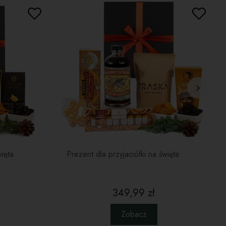
tnie komponuje się z intensywnym alkoholem.
wina w czekoladzie mlecznej, białej i deserowej
– słodko-kwaśne owoce otoczone trzema rodzajami
olady. Zaskakujące połączenie, które łączy lekkość z głębią
ealna przekąska na wieczory z filmem lub rozmowy przy
nce.
nik w kształcie gwiazdki w lukrowej polewie
–
ycyjny, korzenny piernik ozdobiony delikatnym lukrem.
ązanie do świątecznych tradycji w smacznej i estetycznej
e.
rne pudełko prezentowe 28x26x10cm
– eleganckie i
czesne opakowanie, które podkreśla męski charakter
awu. Solidne, estetyczne i gotowe do wręczenia – bez
eczności dodatkowego pakowania.
ięta
Prezent dla przyjaciółki na święta
 można podarować prezent dla
ka na święta?
349,99 zł
n to idealny wybór na prezent bożonarodzeniowy lub
Zobacz
y dla chłopaka – zarówno na początku związku, jak i w