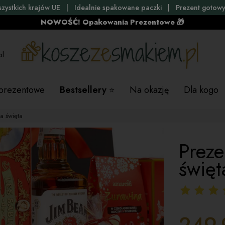
szystkich krajów UE | Idealnie spakowane paczki | Prezent gotowy
NOWOŚĆ! Opakowania Prezentowe 🎁
pl
 prezentowe
Bestsellery
Na okazję
Dla kogo
a święta
Preze
święt