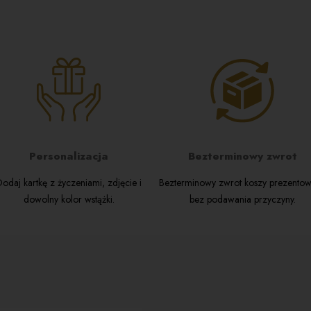
Producen
świąteczne
dokładnie 
Imię lub ps
Monika N
Gajowa 1
została z
05-120 Legi
wręczenia 
kontakt@kos
Twoja opinia
794-046-5
Zawar
Ken
lege
4 la
Personalizacja
Bezterminowy zwrot
karm
WYŚLIJ
jako
odaj kartkę z życzeniami, zdjęcie i
Bezterminowy zwrot koszy prezento
char
dowolny kolor wstążki.
bez podawania przyczyny.
Fran
cias
Idea
któr
Mle
pral
Niew