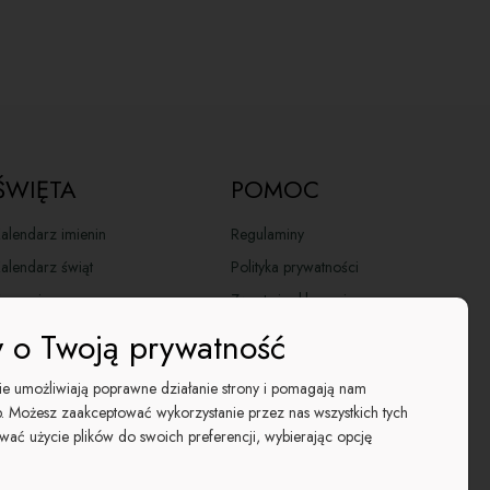
elacji. Sprawdzi się również jako elegancki upominek dla
yjaciela lub każdego młodego mężczyzny, który lubi dobre
ebanalne zestawienia. To również świetny pomysł na
od choinkę” – lekki, stylowy i pełen świątecznego
ersonalizować świąteczny prezent
ŚWIĘTA
POMOC
łopaka – 4 sposoby
alendarz imienin
Regulaminy
ążka satynowa
– wybierz jeden z ośmiu kolorów, aby
alendarz świąt
Polityka prywatności
ć prezentowi indywidualnego charakteru.
yczenia
Zwroty i reklamacje
ka z życzeniami
– dołącz kartkę z zabawnym lub
Wysyłka paczek do pracowników
Ustawienia plików cookies
ntycznym tekstem, który wywoła uśmiech i ciepłe emocje.
 o Twoją prywatność
j zdjęcie
– wspólna fotografia (10x15 cm) sprawi, że
atalog Święta 2025
+48 794 046 582
nt stanie się bardziej osobisty i wyjątkowy.
gie umożliwiają poprawne działanie strony i pomagają nam
aczki świąteczne
. Możesz zaakceptować wykorzystanie przez nas wszystkich tych
kontakt@koszezesmakiem.pl
dukt komplementarny
– uzupełnij zestaw o miarke
aczki wielkanocne
ańską, chlebek marcepanowy lub czekoladowy batonik.
ować użycie plików do swoich preferencji, wybierając opcję
rezenty na mikołajki
dziś i spraw swojemu chłopakowi radość, która połączy