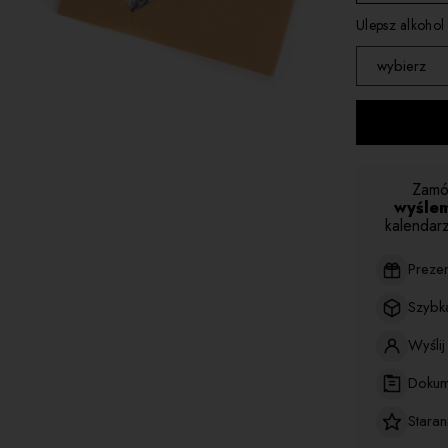
kartka 3
Ulepsz alkohol
kartka 4
wybierz
nie zamien
zamień na 
Zamó
wyślem
kalendarz
Preze
Szybk
Wyśli
Dokum
Stara