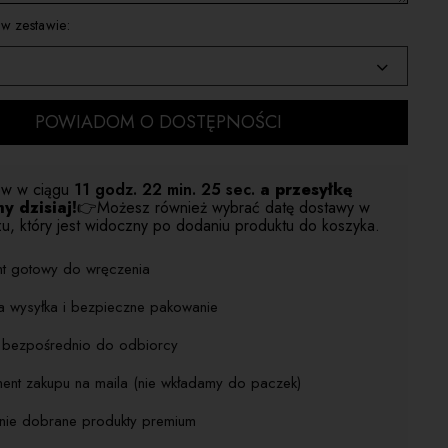
 w zestawie:
iam
POWIADOM O DOSTĘPNOŚCI
Jack Daniels 700ml +39,99zł
w w ciągu
11 godz.
22 min.
24 sec.
a przesyłkę
y dzisiaj!
👉Możesz również wybrać datę dostawy w
u, który jest widoczny po dodaniu produktu do koszyka.
nt gotowy do wręczenia
a wysyłka i bezpieczne pakowanie
j bezpośrednio do odbiorcy
ent zakupu na maila (nie wkładamy do paczek)
nnie dobrane produkty premium