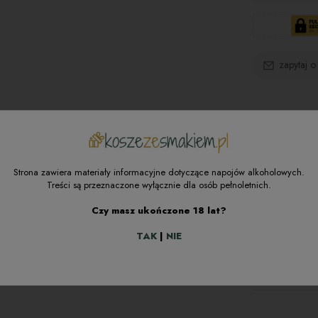
zapytaj o
Dostępność:
tymczasowo n
Opis pro
Strona zawiera materiały informacyjne dotyczące napojów alkoholowych.
Treści są przeznaczone wyłącznie dla osób pełnoletnich.
Specyfik
Czy masz ukończone 18 lat?
Prezen
Opinie o
TAK
|
NIE
Materiał o
Zestaw „Pr
Kraj pocho
Bezpiecz
mężczyzny,
Opinie poch
wygląd. K
kupili dany 
wykwintnyc
negatywne o