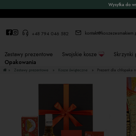
Wysyłka do w
kontakt@koszezesmakiem.
+48 794 046 582
Zestawy prezentowe
Swojskie kosze
Skrzynki
Opakowania
»
Zestawy prezentowe
»
Kosze świąteczne
»
Prezent dla chłopaka n