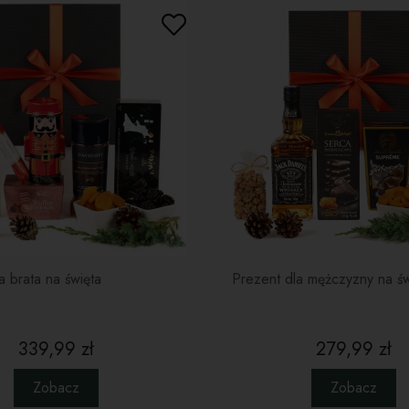
świe
Żura
80g
czek
– id
choi
Pier
trad
Nawi
formi
Cza
nowo
zest
koni
a brata na święta
Prezent dla mężczyzny na św
Kiedy
chłopa
339,99 zł
279,99 zł
Zestaw te
Zobacz
Zobacz
Mikołajkow