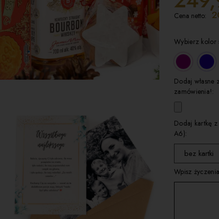
249,
2
Cena netto:
Wybierz kolor 
Dodaj własne 
zamówienia!:
Dodaj kartkę z
A6):
bez kartki
Wpisz życzenia
wybierz
kartka 1
kartka 2