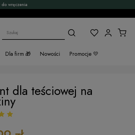
 do wręczenia
Dla firm
Nowości
Promocje
nt dla teściowej na
iny