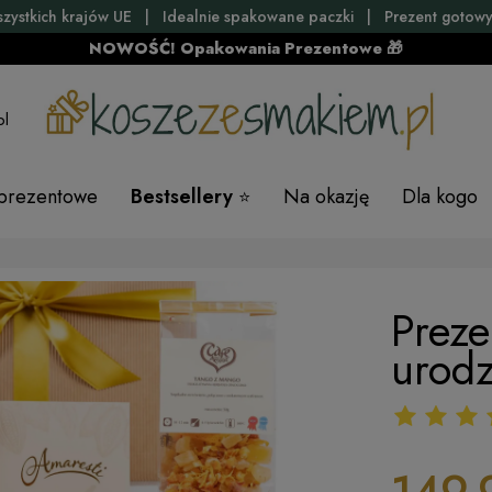
szystkich krajów UE | Idealnie spakowane paczki | Prezent gotowy
NOWOŚĆ! Opakowania Prezentowe 🎁
pl
 prezentowe
Bestsellery
Na okazję
Dla kogo
Preze
urodz