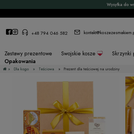
Wysyłka do w
kontakt@koszezesmakiem.
+48 794 046 582
Zestawy prezentowe
Swojskie kosze
Skrzynki
Opakowania
»
Dla kogo
»
Teściowa
»
Prezent dla teściowej na urodziny