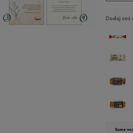
kartka 3
kartka 4
Dodaj coś 
Suma wsz