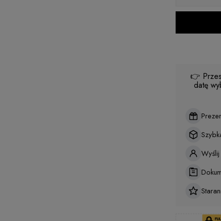
👉 Przes
datę wy
Preze
Szybk
Wyśli
Dokum
Stara