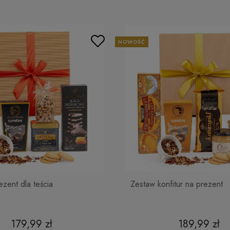
Natu
Saty
NOWOŚĆ
Potrzebuje
prezento
zent dla teścia
Zestaw konfitur na prezent
179,99 zł
189,99 zł