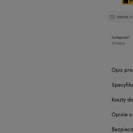
zapytaj o
Dostępność:
dostępny
Opis pro
Specyfik
Prezen
Koszty d
Materiał o
Owocowa, 
Opinie o
stanowi en
urodzinow
Wy
Bezpiecz
Intensywny
Bez