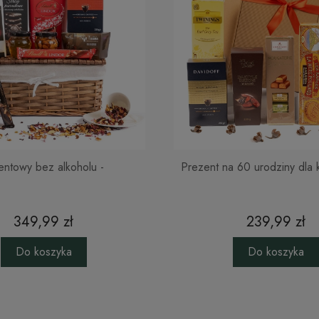
rozp
Bat
nadz
Bat
smak
Pud
tektu
kszta
Pude
kolo
entowy bez alkoholu -
Prezent na 60 urodziny dla 
wyko
Komu 
349,99 zł
239,99 zł
Kto najbar
Do koszyka
Do koszyka
jest jedna
Babcie koc
kawy albo 
namiękły. 