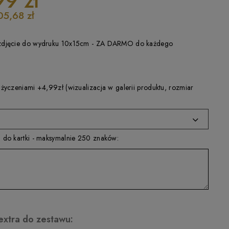
99 zł
05,68 zł
zdjęcie do wydruku 10x15cm - ZA DARMO do każdego
 życzeniami +4,99zł (wizualizacja w galerii produktu, rozmiar
 do kartki - maksymalnie 250 znaków:
extra do zestawu: