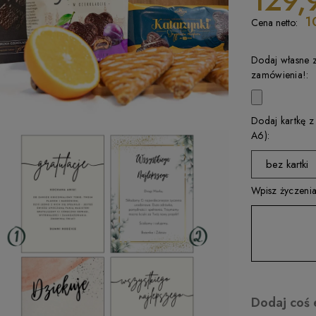
129,
1
Cena netto:
Dodaj własne 
zamówienia!:
Dodaj kartkę z
A6):
bez kartki
Wpisz życzenia
wybierz
kartka 1
kartka 2
kartka 3
kartka 4
Dodaj coś 