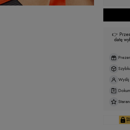
👉 Przes
datę wy
Preze
Szybk
Wyśli
Dokum
Stara