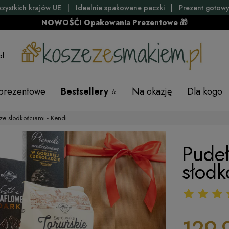
szystkich krajów UE | Idealnie spakowane paczki | Prezent gotowy
NOWOŚĆ! Opakowania Prezentowe 🎁
pl
 prezentowe
Bestsellery
Na okazję
Dla kogo
ze słodkościami - Kendi
Pudeł
słodk