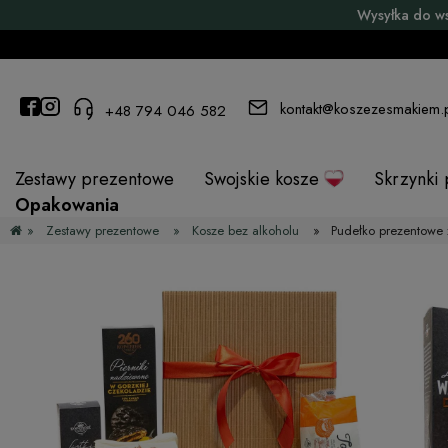
Wysyłka do w
kontakt@koszezesmakiem.
+48 794 046 582
Zestawy prezentowe
Swojskie kosze
Skrzynki
Opakowania
»
Zestawy prezentowe
»
Kosze bez alkoholu
»
Pudełko prezentowe 