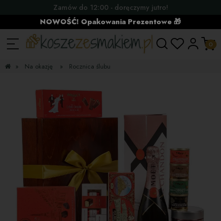
Zamów do 12:00 - doręczymy jutro!
NOWOŚĆ! Opakowania Prezentowe 🎁
»
Na okazję
»
Rocznica ślubu