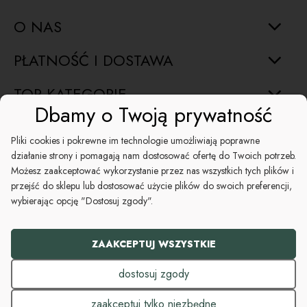
O NAS
PŁATNOŚĆ I DOSTAWA
TOP KATEGORIE
Dbamy o Twoją prywatność
INFORMACJE
Pliki cookies i pokrewne im technologie umożliwiają poprawne
działanie strony i pomagają nam dostosować ofertę do Twoich potrzeb.
ŚWIĘTA
Możesz zaakceptować wykorzystanie przez nas wszystkich tych plików i
przejść do sklepu lub dostosować użycie plików do swoich preferencji,
POMOC
wybierając opcję "Dostosuj zgody".
+48 794 046 582
ZAAKCEPTUJ WSZYSTKIE
kontakt@koszezesmakiem.pl
dostosuj zgody
zaakceptuj tylko niezbędne