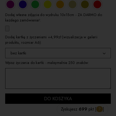
Dodaj własne zdjęcie do wydruku 10x15cm - ZA DARMO do
każdego zamówienia!:
Dodaj kartkę z życzeniami +4,99zł (wizualizacja w galerii
produktu, rozmiar A6):
bez kartki
Wpisz życzenia do kartki - maksymalnie 250 znaków:
wybierz
kartka 1
kartka 2
kartka 3
DO KOSZYKA
kartka 4
Zyskujesz
699
pkt [
?
]