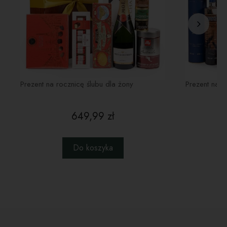
prezentowych na rocznicę ślubu
w naszej
ofercie!
Prezent na rocznicę ślubu dla żony
Prezent na r
649,99 zł
Do koszyka