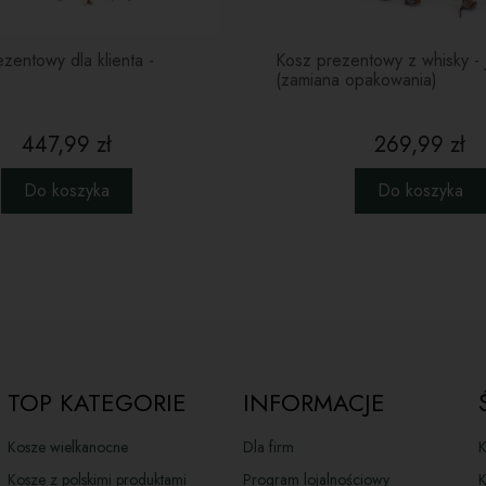
Wale
w 19
pozw
zentowy dla klienta -
Kosz prezentowy z whisky - 
mies
(zamiana opakowania)
zako
Lin
447,99 zł
269,99 zł
lask
czeko
wyją
Do koszyka
Do koszyka
Lik
alko
słod
czek
zapa
czek
Fra
kaka
TOP KATEGORIE
INFORMACJE
orze
fran
Kosze wielkanocne
Dla firm
K
zado
jako
Kosze z polskimi produktami
Program lojalnościowy
K