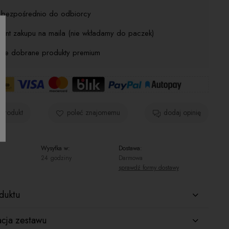
j bezpośrednio do odbiorcy
ent zakupu na maila (nie wkładamy do paczek)
nnie dobrane produkty premium
 produkt
poleć znajomemu
dodaj opinię
Wysyłka w:
Dostawa:
24 godziny
Darmowa
sprawdź formy dostawy
Cena nie zawiera ewentualnych kosztów
płatności
duktu
acja zestawu