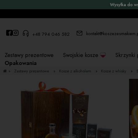
Wysyłka do w
kontakt@koszezesmakiem.
+48 794 046 582
Zestawy prezentowe
Swojskie kosze
Skrzynki
Opakowania
»
Zestawy prezentowe
»
Kosze z alkoholem
»
Kosze z whisky
»