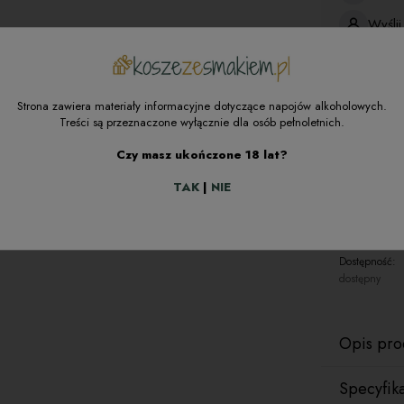
Wyśli
Dokum
Stara
Strona zawiera materiały informacyjne dotyczące napojów alkoholowych.
Treści są przeznaczone wyłącznie dla osób pełnoletnich.
Czy masz ukończone 18 lat?
TAK
|
NIE
zapytaj o
Dostępność:
dostępny
Opis pro
Specyfik