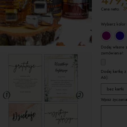
479,
3
Cena netto:
Wybierz kolor 
Dodaj własne 
zamówienia!:
Dodaj kartkę z
A6):
bez kartki
Wpisz życzenia
wybierz
kartka 1
kartka 2