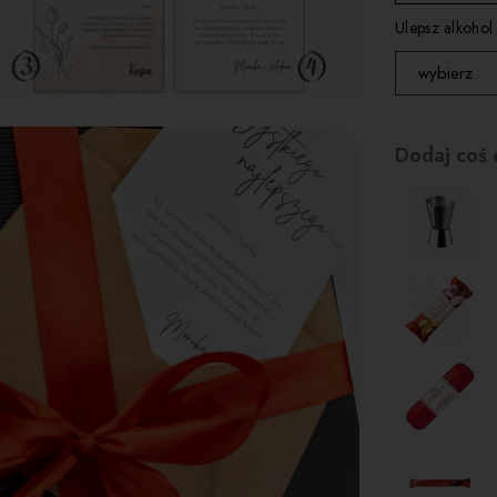
kartka 3
Ulepsz alkohol
kartka 4
wybierz
nie zamien
Dodaj coś 
zamień na 