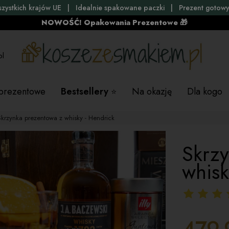
szystkich krajów UE | Idealnie spakowane paczki | Prezent gotowy
NOWOŚĆ! Opakowania Prezentowe 🎁
pl
 prezentowe
Bestsellery
Na okazję
Dla kogo
Skrzynka prezentowa z whisky - Hendrick
Skrzy
whisk