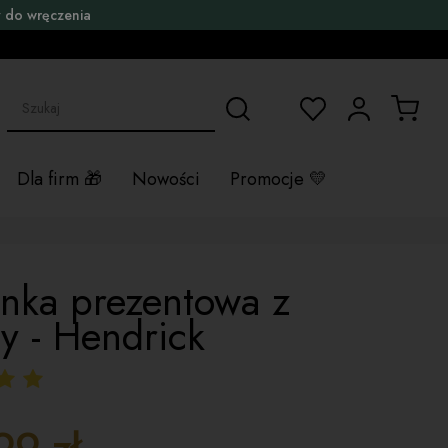
 do wręczenia
Dla firm
Nowości
Promocje
nka prezentowa z
y - Hendrick