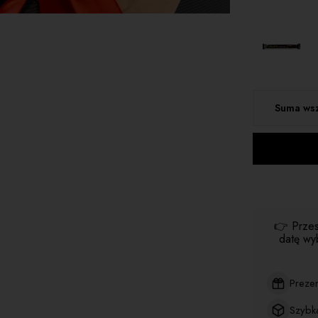
Suma wsz
👉 Przes
datę wy
Preze
Szybk