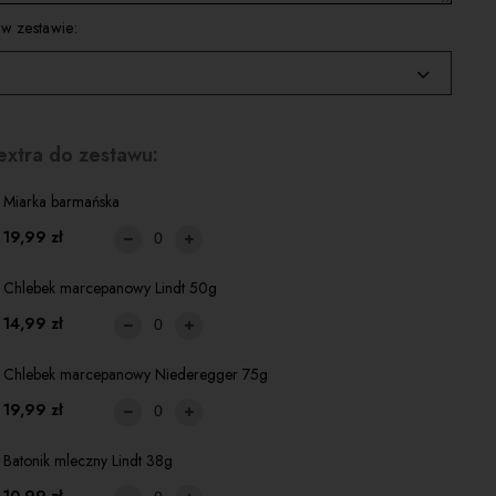
 w zestawie:
iam
extra do zestawu:
Paprocky Single Malt 700ml +39,99zł
Miarka barmańska
19,99 zł
Chlebek marcepanowy Lindt 50g
14,99 zł
Chlebek marcepanowy Niederegger 75g
19,99 zł
Batonik mleczny Lindt 38g