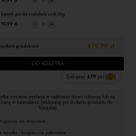
10,99 zł
Batonik gorzka czekolada Lindt 38g
10,99 zł
479,99 zł
ystkich produktów:
DO KOSZYKA
Zyskujesz
479
pkt [
?
]
yłka zostanie wysłana w najbliższy dzień roboczy lub na
braną w kalendarzu (widoczny po dodaniu produktu do
koszyka)
nt gotowy do wręczenia
a wysyłka i bezpieczne pakowanie