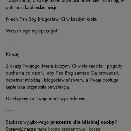
Twoje serce, a każdy dzień przynosił nowe siły i nadzieję w
pełnieniu kapłańskiej misji.
Niech Pan Bóg błogosławi Ci w każdym kroku.
Wszystkiego najlepszego!
-----
Księże,
Z okazji Twojego święta życzymy Ci wiele radości i pogody
ducha na co dzień, aby Pan Bóg zawsze Cię prowadził,
napełniał miłością i błogosławieństwem, a Twoja posługa
kapłańska przynosiła satysfakcję.
Dziękujemy za Twoje modlitwy i oddanie.
-----
Szukasz wyjątkowego
prezentu dla bliskiej osoby
?
Sprawdź nasze
tanie kosze prezentowe
i
kosze