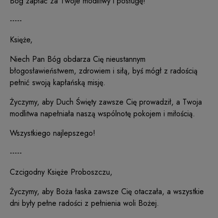
Bóg zapłać za Twoje modlitwy i posługę!
-----
Księże,
Niech Pan Bóg obdarza Cię nieustannym
błogosławieństwem, zdrowiem i siłą, byś mógł z radością
pełnić swoją kapłańską misję.
Życzymy, aby Duch Święty zawsze Cię prowadził, a Twoja
modlitwa napełniała naszą wspólnotę pokojem i miłością.
Wszystkiego najlepszego!
-----
Czcigodny Księże Proboszczu,
Życzymy, aby Boża łaska zawsze Cię otaczała, a wszystkie
dni były pełne radości z pełnienia woli Bożej.