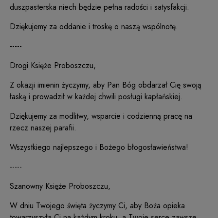
duszpasterska niech będzie pełna radości i satysfakcji.
Dziękujemy za oddanie i troskę o naszą wspólnotę.
-----
Drogi Księże Proboszczu,
Z okazji imienin życzymy, aby Pan Bóg obdarzał Cię swoją
łaską i prowadził w każdej chwili posługi kapłańskiej.
Dziękujemy za modlitwy, wsparcie i codzienną pracę na
rzecz naszej parafii.
Wszystkiego najlepszego i Bożego błogosławieństwa!
-----
Szanowny Księże Proboszczu,
W dniu Twojego święta życzymy Ci, aby Boża opieka
towarzyszyła Ci na każdym kroku, a Twoje serce zawsze