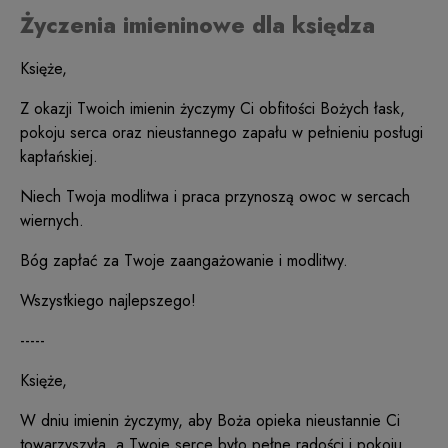
Życzenia imieninowe dla księdza
Księże,
Z okazji Twoich imienin życzymy Ci obfitości Bożych łask,
pokoju serca oraz nieustannego zapału w pełnieniu posługi
kapłańskiej.
Niech Twoja modlitwa i praca przynoszą owoc w sercach
wiernych.
Bóg zapłać za Twoje zaangażowanie i modlitwy.
Wszystkiego najlepszego!
-----
Księże,
W dniu imienin życzymy, aby Boża opieka nieustannie Ci
towarzyszyła, a Twoje serce było pełne radości i pokoju,