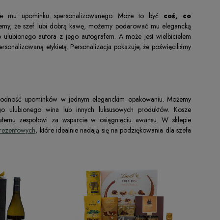
ie mu upominku spersonalizowanego. Może to być
coś, co
 wiemy, że szef lubi dobrą kawę, możemy podarować mu elegancką
go ulubionego autora z jego autografem. A może jest wielbicielem
rsonalizowaną etykietą. Personalizacja pokazuje, że poświęciliśmy
żnorodność upominków w jednym eleganckim opakowaniu. Możemy
ego ulubionego wina lub innych luksusowych produktów. Kosze
ałemu zespołowi za wsparcie w osiągnięciu awansu. W sklepie
prezentowych
, które idealnie nadają się na podziękowania dla szefa