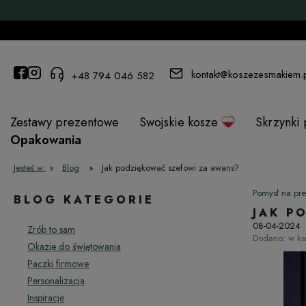
kontakt@koszezesmakiem.
+48 794 046 582
Zestawy prezentowe
Swojskie kosze
Skrzynki
Opakowania
Jesteś w:
»
Blog
»
Jak podziękować szefowi za awans?
Pomysł na pre
BLOG KATEGORIE
JAK P
08-04-2024
Zrób to sam
Dodano:
w ka
Okazje do świętowania
Paczki firmowe
Personalizacja
Inspiracje