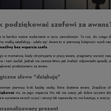
k podziękować szefowi za awans
s to bardzo ważne wydarzenie w życiu zawodowym. To coś, do czego dąż
my wielką satysfakcję - udało się! Awans to w pierwszej kolejności wynik na
 możliwy bez wsparcia szefa
.
go w momencie, kiedy otrzymujemy w pracy awans, pragniemy wyrazić nasz
nia i nam zaufali. Jednak nie zawsze łatwo jest znaleźć odpowiedni sposób
iękować przełożonemu za awans.
giczne słowo "dziękuję"
winien pierwszy krok każdej osoby, która dostanie awans. Znajdźcie c
ziękować
mu za jego wsparcie. Nic tak nie cieszy jak dobre szczere sł
re wyrażenie swoich uczuć i emocji tak naprawdę nic nie kosztuje, a znaczy t
ersonalizowany prezent