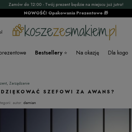
Zamów do 12:00 - Twój prezent będzie na miejscu już jutro!
NOWOŚĆ! Opakowania Prezentowe 🎁
pl
 prezentowe
Bestsellery
Na okazję
Dla kogo
zent
,
Zarządzanie
ODZIĘKOWAĆ SZEFOWI ZA AWANS?
tegorii:
autor:
damian