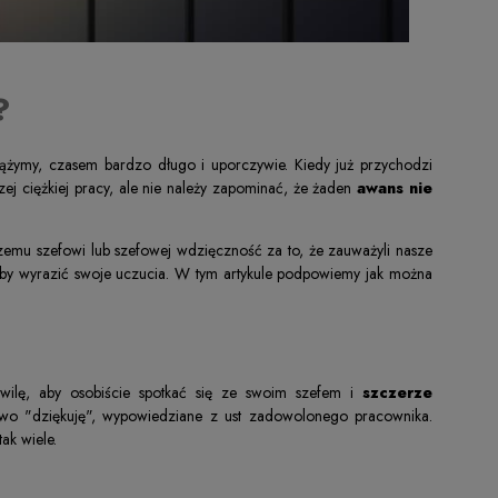
?
ymy, czasem bardzo długo i uporczywie. Kiedy już przychodzi
szej ciężkiej pracy, ale nie należy zapominać, że żaden
awans nie
emu szefowi lub szefowej wdzięczność za to, że zauważyli nasze
, aby wyrazić swoje uczucia. W tym artykule podpowiemy jak można
hwilę, aby osobiście spotkać się ze swoim szefem i
szczerze
owo "dziękuję", wypowiedziane z ust zadowolonego pracownika.
ak wiele.