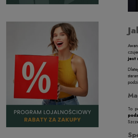
Ja
Awan
czuje
jest
Dlate
stara
podz
Ma
To po
pod
Szcze
Sp