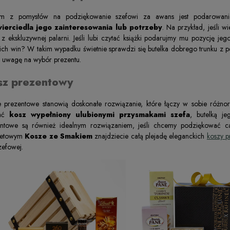
ym z pomysłów na podziękowanie szefowi za awans jest podarowan
ierciedla jego zainteresowania lub potrzeby
. Na przykład, jeśli
z ekskluzywnej palarni. Jeśli lubi czytać książki podarujmy mu pozycję je
ich win? W takim wypadku świetnie sprawdzi się butelka dobrego trunku z pe
i uwagę na wybór prezentu.
sz prezentowy
e prezentowe stanowią doskonałe rozwiązanie, które łączy w sobie ró
rać
kosz wypełniony ulubionymi przysmakami szefa
, butelką j
entowe są również idealnym rozwiązaniem, jeśli chcemy podziękować c
rnetowym
Kosze ze Smakiem
znajdziecie całą plejadę eleganckich
koszy 
zefowej.