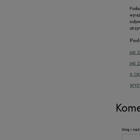
Podsu
wyraż
indyw
utrzy
Pod
JAK 
JAK 
6 OK
WYS
Kome
Imię i naz