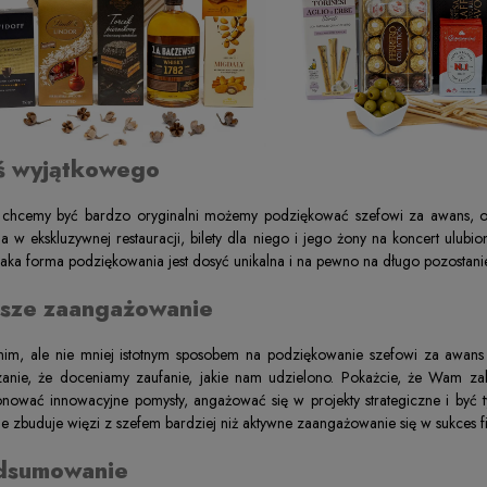
ś wyjątkowego
i chcemy być bardzo oryginalni możemy podziękować szefowi za awans, 
ja w ekskluzywnej restauracji, bilety dla niego i jego żony na koncert ulu
Taka forma podziękowania jest dosyć unikalna i na pewno na długo pozosta
sze zaangażowanie
nim, ale nie mniej istotnym sposobem na podziękowanie szefowi za awans
anie, że doceniamy zaufanie, jakie nam udzielono. Pokażcie, że Wam zal
nować innowacyjne pomysły, angażować się w projekty strategiczne i być
ie zbuduje więzi z szefem bardziej niż aktywne zaangażowanie się w sukces f
dsumowanie