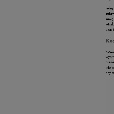
Jedn
odzw
kawę 
włosk
czas 
Ko
Kosz
wyb
prez
inte
czy s