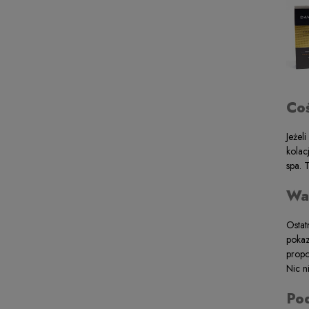
Co
Jeżel
kolac
spa. 
Wa
Ostat
pokaz
propo
Nic n
Po