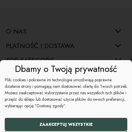
O NAS
PŁATNOŚĆ I DOSTAWA
TOP KATEGORIE
Dbamy o Twoją prywatność
INFORMACJE
Pliki cookies i pokrewne im technologie umożliwiają poprawne
działanie strony i pomagają nam dostosować ofertę do Twoich potrzeb.
ŚWIĘTA
Możesz zaakceptować wykorzystanie przez nas wszystkich tych plików i
przejść do sklepu lub dostosować użycie plików do swoich preferencji,
POMOC
wybierając opcję "Dostosuj zgody".
+48 794 046 582
ZAAKCEPTUJ WSZYSTKIE
kontakt@koszezesmakiem.pl