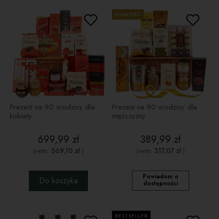
NOWOŚĆ
Prezent na 90 urodziny dla
Prezent na 90 urodziny dla
kobiety
mężczyzny
699,99 zł
389,99 zł
569,10 zł
317,07 zł
(netto:
)
(netto:
)
Powiadom o
Do koszyka
dostępności
BESTSELLER