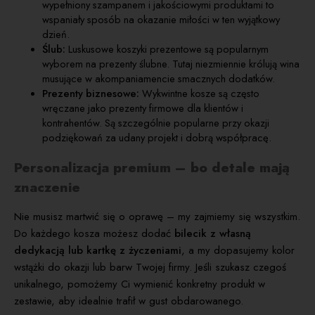
wypełniony szampanem i jakościowymi produktami to
wspaniały sposób na okazanie miłości w ten wyjątkowy
dzień.
Ślub:
Luskusowe koszyki prezentowe są popularnym
wyborem na prezenty ślubne. Tutaj niezmiennie królują wina
musujące w akompaniamencie smacznych dodatków.
Prezenty biznesowe:
Wykwintne kosze są często
wręczane jako prezenty firmowe dla klientów i
kontrahentów. Są szczególnie popularne przy okazji
podziękowań za udany projekt i dobrą współpracę.
Personalizacja premium – bo detale mają
znaczenie
Nie musisz martwić się o oprawę – my zajmiemy się wszystkim.
Do każdego kosza możesz dodać
bilecik z własną
dedykacją lub kartkę z życzeniami
, a my dopasujemy kolor
wstążki do okazji lub barw Twojej firmy. Jeśli szukasz czegoś
unikalnego, pomożemy Ci wymienić konkretny produkt w
zestawie, aby idealnie trafił w gust obdarowanego.