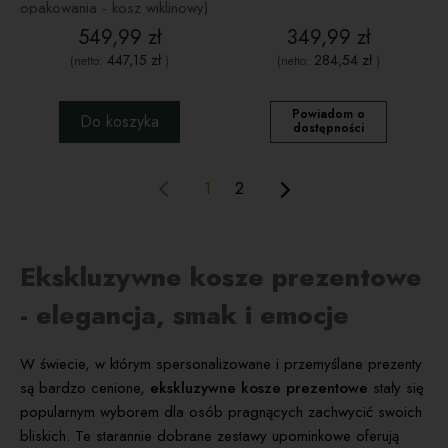
opakowania - kosz wiklinowy)
549,99 zł
349,99 zł
447,15 zł
284,54 zł
(netto:
)
(netto:
)
Powiadom o
Do koszyka
dostępności
1
2
Ekskluzywne kosze prezentowe
- elegancja, smak i emocje
W świecie, w którym spersonalizowane i przemyślane prezenty
są bardzo cenione,
ekskluzywne kosze prezentowe
stały się
popularnym wyborem dla osób pragnących zachwycić swoich
bliskich. Te starannie dobrane zestawy upominkowe oferują