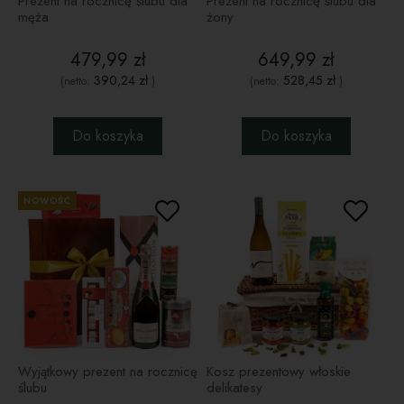
Prezent na rocznicę ślubu dla
Prezent na rocznicę ślubu dla
męża
żony
479,99 zł
649,99 zł
390,24 zł
528,45 zł
(netto:
)
(netto:
)
Do koszyka
Do koszyka
NOWOŚĆ
Wyjątkowy prezent na rocznicę
Kosz prezentowy włoskie
ślubu
delikatesy