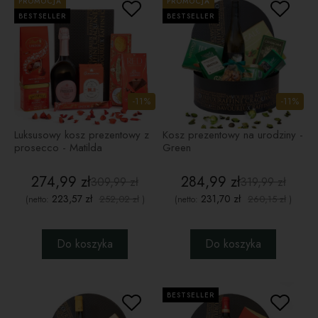
PROMOCJA
PROMOCJA
BESTSELLER
BESTSELLER
-11%
-11%
Luksusowy kosz prezentowy z
Kosz prezentowy na urodziny -
prosecco - Matilda
Green
274,99 zł
284,99 zł
309,99 zł
319,99 zł
223,57 zł
231,70 zł
252,02 zł
260,15 zł
(netto:
)
(netto:
)
Do koszyka
Do koszyka
BESTSELLER