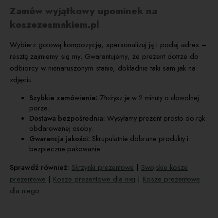
Zamów wyjątkowy upominek na
koszezesmakiem.pl
Wybierz gotową kompozycję, spersonalizuj ją i podaj adres –
resztą zajmiemy się my. Gwarantujemy, że prezent dotrze do
odbiorcy w nienaruszonym stanie, dokładnie taki sam jak na
zdjęciu.
Szybkie zamówienie:
Złożysz je w 2 minuty o dowolnej
porze.
Dostawa bezpośrednia:
Wysyłamy prezent prosto do rąk
obdarowanej osoby.
Gwarancja jakości:
Skrupulatnie dobrane produkty i
bezpieczne pakowanie.
Sprawdź również:
Skrzynki prezentowe
|
Swojskie kosze
prezentowe
|
Kosze prezentowe dla niej
|
Kosze prezentowe
dla niego