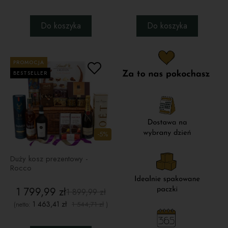
Do koszyka
Do koszyka
PROMOCJA
BESTSELLER
-5%
Duży kosz prezentowy -
Rocco
1 799,99 zł
1 899,99 zł
1 463,41 zł
1 544,71 zł
(netto:
)