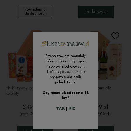
Powiadom o
Do koszyka
dostępności
Strona zawiera materiały
informacyjne dotyczące
napojów alkoholowych.
Treści są przeznaczone
wyłącznie dla osób
pełnoletnich.
Ekskluzywny prezent dla
Ekskluzywny prezent dla
Czy masz ukończone 18
kobiety
lekarza
lat?
349,99 zł
539,99 zł
TAK
|
NIE
284,54 zł
439,02 zł
(netto:
)
(netto:
)