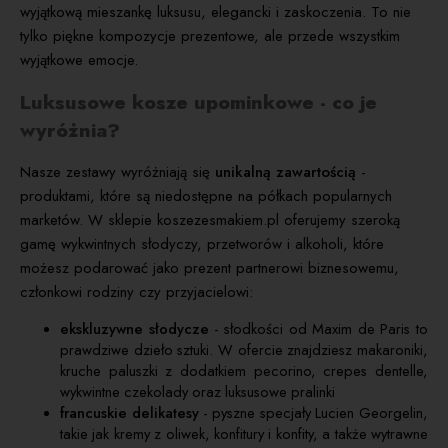
wyjątkową mieszankę luksusu, elegancki i zaskoczenia. To nie
tylko piękne kompozycje prezentowe, ale przede wszystkim
wyjątkowe emocje.
Luksusowe kosze upominkowe - co je
wyróżnia?
Nasze zestawy wyróżniają się
unikalną zawartością
-
produktami, które są niedostępne na półkach popularnych
marketów. W sklepie koszezesmakiem.pl oferujemy szeroką
gamę wykwintnych słodyczy, przetworów i alkoholi, które
możesz podarować jako prezent partnerowi biznesowemu,
członkowi rodziny czy przyjacielowi:
ekskluzywne słodycze
- słodkości od Maxim de Paris to
prawdziwe dzieło sztuki. W ofercie znajdziesz makaroniki,
kruche paluszki z dodatkiem pecorino, crepes dentelle,
wykwintne czekolady oraz luksusowe pralinki
francuskie delikatesy
- pyszne specjały Lucien Georgelin,
takie jak kremy z oliwek, konfitury i konfity, a także wytrawne