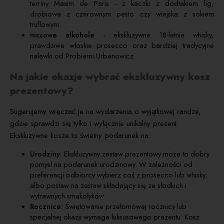
terriny Maxim de Paris - z kaczki z dodtakiem fig,
drobiowa z czerownym pesto czy wiejska z sokiem
truflowym.
niszowe alkohole
- ekskluzywne 18-letnie whisky,
prawdziwe włoskie prosecco oraz bardziej tradycyjne
nalewki od Probierni Urbanowicz
Na jakie okazje wybrać ekskluzywny kosz
prezentowy?
Sugerujemy wręczać je na wydarzenia o wyjątkowej randze,
gdzie sprawdzi się tylko i wyłącznie unikalny prezent.
Ekskluzywne kosze to świetny podarunek na:
Urodziny:
Ekskluzywny zestaw prezentowy może to dobry
pomysł na podarunek urodzinowy. W zależności od
preferencji odbiorcy wybierz coś z prosecco lub whisky,
albo postaw na zestaw składający się ze słodkich i
wytrawnych smakołyków.
Rocznice:
Świętowanie przełomowej rocznicy lub
specjalnej okazji wymaga luksusowego prezentu. Kosz