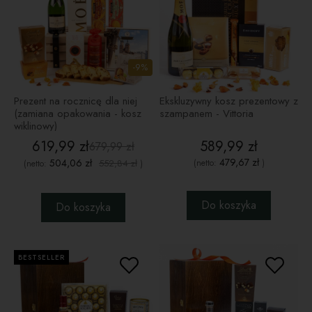
-9%
Prezent na rocznicę dla niej
Ekskluzywny kosz prezentowy z
(zamiana opakowania - kosz
szampanem - Vittoria
wiklinowy)
619,99 zł
589,99 zł
679,99 zł
479,67 zł
504,06 zł
552,84 zł
(netto:
)
(netto:
)
Do koszyka
Do koszyka
BESTSELLER