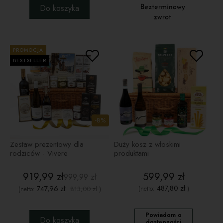
Do koszyka
PROMOCJA
BESTSELLER
-8%
Zestaw prezentowy dla
Duży kosz z włoskimi
rodziców - Vivere
produktami
919,99 zł
599,99 zł
999,99 zł
487,80 zł
747,96 zł
813,00 zł
(netto:
)
(netto:
)
Powiadom o
Do koszyka
dostępności